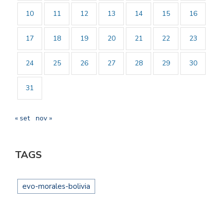
10
11
12
13
14
15
16
17
18
19
20
21
22
23
24
25
26
27
28
29
30
31
« set
nov »
TAGS
evo-morales-bolivia