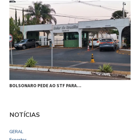
BOLSONARO PEDE AO STF PARA…
C
NOTÍCIAS
GERAL
Esportes