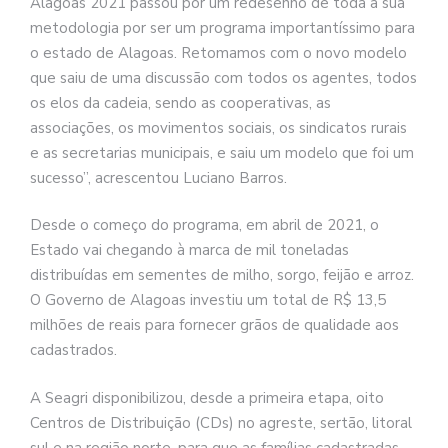
Alagoas 2021 passou por um redesenho de toda a sua
metodologia por ser um programa importantíssimo para
o estado de Alagoas. Retomamos com o novo modelo
que saiu de uma discussão com todos os agentes, todos
os elos da cadeia, sendo as cooperativas, as
associações, os movimentos sociais, os sindicatos rurais
e as secretarias municipais, e saiu um modelo que foi um
sucesso”, acrescentou Luciano Barros.
Desde o começo do programa, em abril de 2021, o
Estado vai chegando à marca de mil toneladas
distribuídas em sementes de milho, sorgo, feijão e arroz.
O Governo de Alagoas investiu um total de R$ 13,5
milhões de reais para fornecer grãos de qualidade aos
cadastrados.
A Seagri disponibilizou, desde a primeira etapa, oito
Centros de Distribuição (CDs) no agreste, sertão, litoral
sul e na região norte, para que as famílias cadastradas