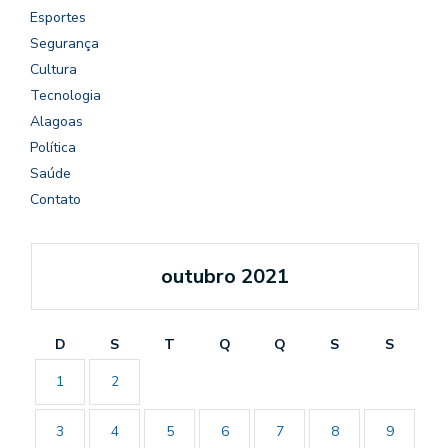
Esportes
Segurança
Cultura
Tecnologia
Alagoas
Política
Saúde
Contato
outubro 2021
D
S
T
Q
Q
S
S
1
2
3
4
5
6
7
8
9