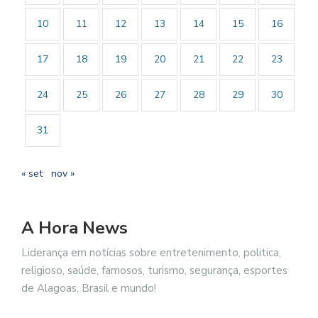
10
11
12
13
14
15
16
17
18
19
20
21
22
23
24
25
26
27
28
29
30
31
« set
nov »
A Hora News
Liderança em notícias sobre entretenimento, politica,
religioso, saúde, famosos, turismo, segurança, esportes
de Alagoas, Brasil e mundo!