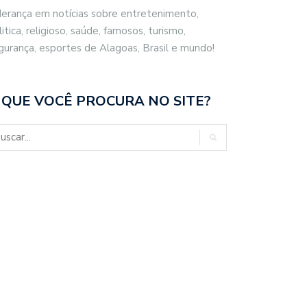
derança em notícias sobre entretenimento,
litica, religioso, saúde, famosos, turismo,
gurança, esportes de Alagoas, Brasil e mundo!
 QUE VOCÊ PROCURA NO SITE?
CO FILHO DESTACA
BRASIL REPUDIA REVOGAÇÃO DE
ENCIAL ESPORTIVO,…
VISTO…