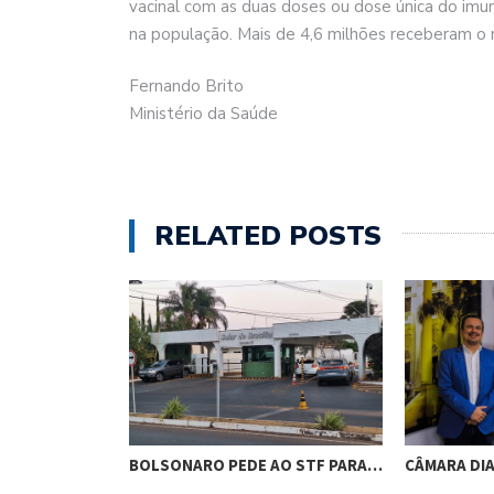
vacinal com as duas doses ou dose única do imuni
na população. Mais de 4,6 milhões receberam o r
Fernando Brito
Ministério da Saúde
RELATED POSTS
RES DE
BOLSONARO PEDE AO STF PARA…
CÂMARA DI
M…