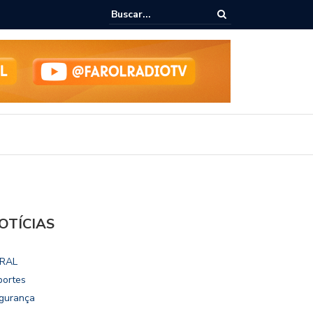
ialoga com UFAL e Faculdade de Coimbra sobre parcerias para Escola
vo
OTÍCIAS
RAL
portes
gurança