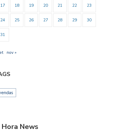
17
18
19
20
21
22
23
24
25
26
27
28
29
30
31
et
nov »
AGS
vendas
 Hora News