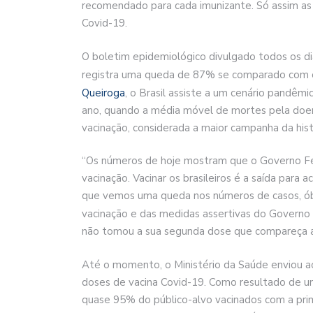
recomendado para cada imunizante. Só assim as va
Covid-19.
O boletim epidemiológico divulgado todos os di
registra uma queda de 87% se comparado com o 
Queiroga
, o Brasil assiste a um cenário pandêmi
ano, quando a média móvel de mortes pela doe
vacinação, considerada a maior campanha da histó
“Os números de hoje mostram que o Governo Fe
vacinação. Vacinar os brasileiros é a saída par
que vemos uma queda nos números de casos, ób
vacinação e das medidas assertivas do Governo
não tomou a sua segunda dose que compareça a 
Até o momento, o Ministério da Saúde enviou ao
doses de vacina Covid-19. Como resultado de u
quase 95% do público-alvo vacinados com a pr