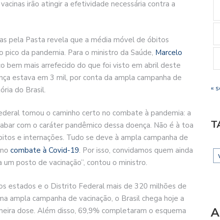
cinas irão atingir a efetividade necessária contra a
as pela Pasta revela que a média móvel de óbitos
pico da pandemia. Para o ministro da Saúde,
Marcelo
co bem mais arrefecido do que foi visto em abril deste
nça estava em 3 mil, por conta da ampla campanha de
« s
ria do Brasil.
deral tomou o caminho certo no combate à pandemia: a
T
a acabar com o caráter pandêmico dessa doença. Não é à toa
itos e internações. Tudo se deve à ampla campanha de
 no
combate à Covid-19
. Por isso, convidamos quem ainda
um posto de vacinação”, contou o ministro.
s estados e o Distrito Federal mais de 320 milhões de
ma ampla campanha de vacinação, o Brasil chega hoje a
A
imeira dose. Além disso, 69,9% completaram o esquema