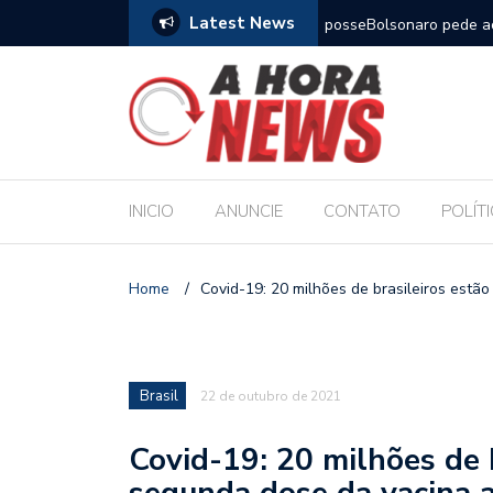
Latest News
m compromisso com a Educação durante posse
Bolsonaro pede ao STF p
INICIO
ANUNCIE
CONTATO
POLÍT
Home
/
Covid-19: 20 milhões de brasileiros estã
Brasil
22 de outubro de 2021
Covid-19: 20 milhões de 
segunda dose da vacina 