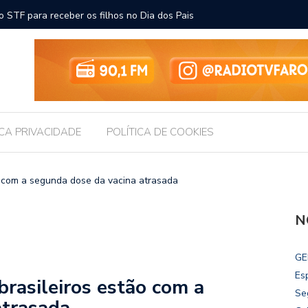
ara receber os filhos no Dia dos Pais
Câmara d
Legislati
ICA PRIVACIDADE
POLÍTICA DE COOKIES
o com a segunda dose da vacina atrasada
N
GE
Es
brasileiros estão com a
Se
atrasada