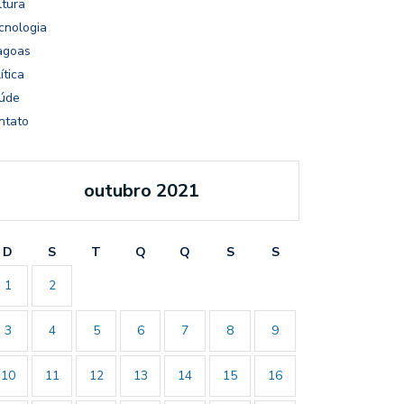
ltura
cnologia
agoas
ítica
úde
ntato
outubro 2021
D
S
T
Q
Q
S
S
1
2
3
4
5
6
7
8
9
10
11
12
13
14
15
16