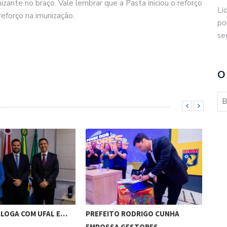
zante no braço. Vale lembrar que a Pasta iniciou o reforço
Li
eforço na imunização.
po
se
O
ALOGA COM UFAL E…
PREFEITO RODRIGO CUNHA
CHI
EMPOSSA GESTORES…
POT