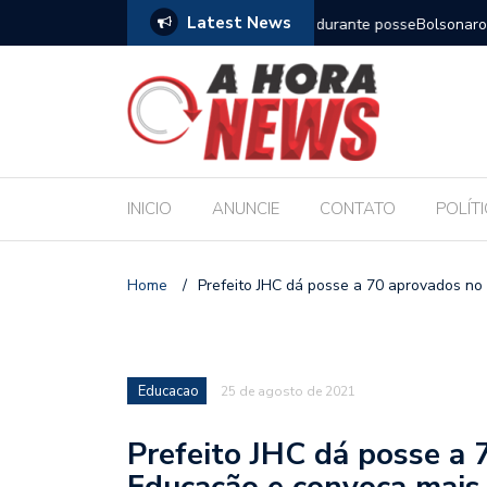
Latest News
m compromisso com a Educação durante posse
Bolsonaro pede ao STF p
INICIO
ANUNCIE
CONTATO
POLÍT
Home
/
Prefeito JHC dá posse a 70 aprovados no
Educacao
25 de agosto de 2021
Prefeito JHC dá posse a 
Educação e convoca mais 