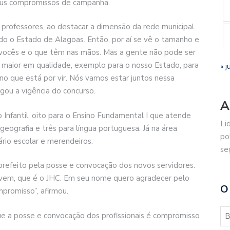
seus compromissos de campanha.
professores, ao destacar a dimensão da rede municipal.
o o Estado de Alagoas. Então, por aí se vê o tamanho e
vocês e o que têm nas mãos. Mas a gente não pode ser
 maior em qualidade, exemplo para o nosso Estado, para
« j
 no que está por vir. Nós vamos estar juntos nessa
gou a vigência do concurso.
A
Infantil, oito para o Ensino Fundamental I que atende
Li
 geografia e três para língua portuguesa. Já na área
po
ário escolar e merendeiros.
se
prefeito pela posse e convocação dos novos servidores.
ovem, que é o JHC. Em seu nome quero agradecer pelo
O
promisso”, afirmou.
que a posse e convocação dos profissionais é compromisso