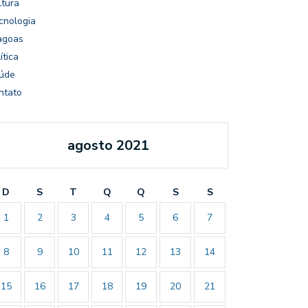
ltura
cnologia
agoas
ítica
úde
ntato
agosto 2021
D
S
T
Q
Q
S
S
1
2
3
4
5
6
7
8
9
10
11
12
13
14
15
16
17
18
19
20
21