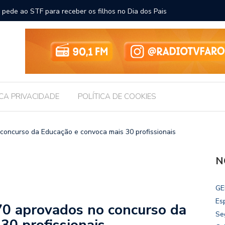
ara receber os filhos no Dia dos Pais
Câmara d
Legislati
ICA PRIVACIDADE
POLÍTICA DE COOKIES
 concurso da Educação e convoca mais 30 profissionais
N
GE
Es
70 aprovados no concurso da
Se
30 profissionais