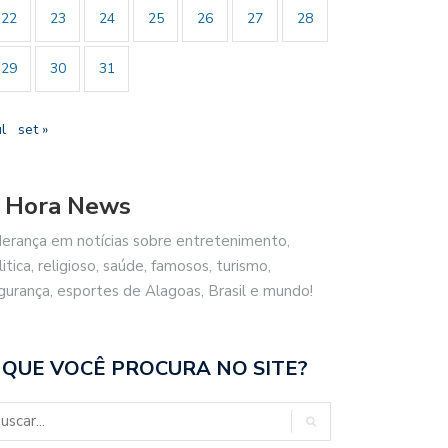
22
23
24
25
26
27
28
29
30
31
ul
set »
 Hora News
derança em notícias sobre entretenimento,
litica, religioso, saúde, famosos, turismo,
gurança, esportes de Alagoas, Brasil e mundo!
 QUE VOCÊ PROCURA NO SITE?