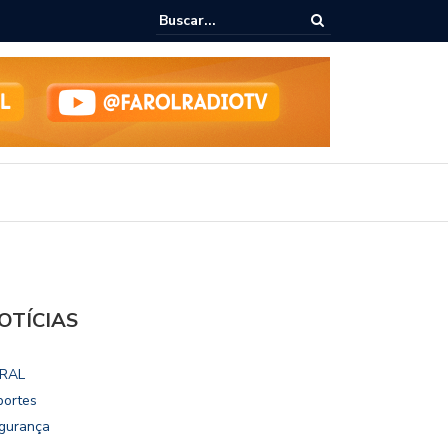
ialoga com UFAL e Faculdade de Coimbra sobre parcerias para Escola
vo
OTÍCIAS
RAL
portes
gurança