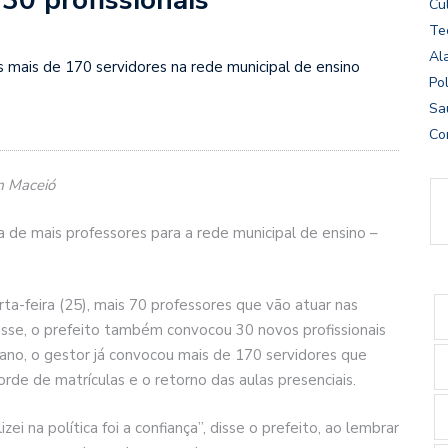
Cu
Te
Al
mais de 170 servidores na rede municipal de ensino
Pol
Sa
Co
m Maceió
 de mais professores para a rede municipal de ensino –
a-feira (25), mais 70 professores que vão atuar nas
osse, o prefeito também convocou 30 novos profissionais
no, o gestor já convocou mais de 170 servidores que
de de matrículas e o retorno das aulas presenciais.
ei na política foi a confiança”, disse o prefeito, ao lembrar