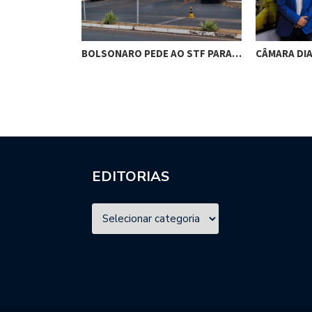
RES DE
BOLSONARO PEDE AO STF PARA…
CÂMARA DI
M…
EDITORIAS