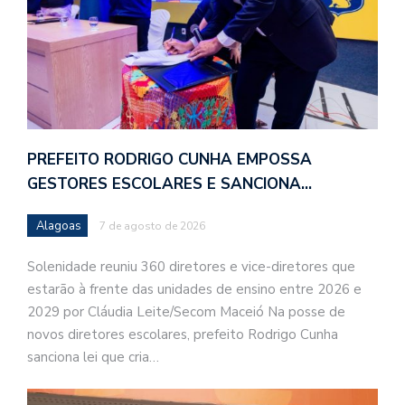
PREFEITO RODRIGO CUNHA EMPOSSA
GESTORES ESCOLARES E SANCIONA…
Alagoas
7 de agosto de 2026
Solenidade reuniu 360 diretores e vice-diretores que
estarão à frente das unidades de ensino entre 2026 e
2029 por Cláudia Leite/Secom Maceió Na posse de
novos diretores escolares, prefeito Rodrigo Cunha
sanciona lei que cria…