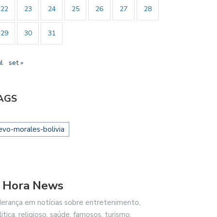
22
23
24
25
26
27
28
29
30
31
ul
set »
AGS
evo-morales-bolivia
 Hora News
derança em notícias sobre entretenimento,
litica, religioso, saúde, famosos, turismo,