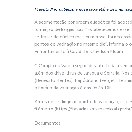
Prefeito JHC publicou a nova faixa etária de imuniza
A segmentação por ordem alfabética foi adotada
formação de longas filas. “Estabelecemos esse m
se tratar de público mais numeroso, foi necessá
pontos de vacinação no mesmo dia”, informa o 
Enfrentamento à Covid-19, Claydson Moura.
O Corujão da Vacina segue durante toda a seman
além dos drive-thrus de Jaraguá e Serraria. Nos 
(Benedito Bentes), Papódromo (Vergel), Terminal
o horário da vacinação é das 9h às 16h.
Antes de se dirigir ao ponto de vacinação, as p
filômetro (https://filavacina.sms.maceio.al.gov.br
Documentos