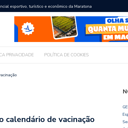
ncial esportivo, turístico e econômico da Maratona
Brasil r
ICA PRIVACIDADE
POLÍTICA DE COOKIES
vacinação
N
GE
Es
o calendário de vacinação
Se