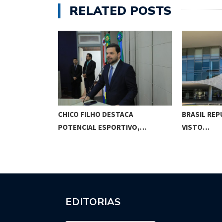
RELATED POSTS
O CUNHA
CHICO FILHO DESTACA
BRASIL REP
ES…
POTENCIAL ESPORTIVO,…
VISTO…
EDITORIAS