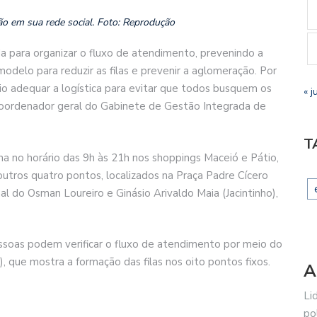
ção em sua rede social. Foto: Reprodução
 para organizar o fluxo de atendimento, prevenindo a
odelo para reduzir as filas e prevenir a aglomeração. Por
rio adequar a logística para evitar que todos busquem os
« j
coordenador geral do Gabinete de Gestão Integrada de
T
a no horário das 9h às 21h nos shoppings Maceió e Pátio,
outros quatro pontos, localizados na Praça Padre Cícero
 do Osman Loureiro e Ginásio Arivaldo Maia (Jacintinho),
essoas podem verificar o fluxo de atendimento por meio do
/), que mostra a formação das filas nos oito pontos fixos.
A
Li
po