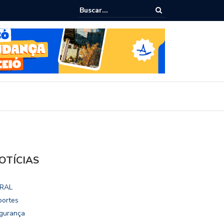
epudia revogação de visto de embaixadora nos EUA
OTÍCIAS
RAL
portes
gurança