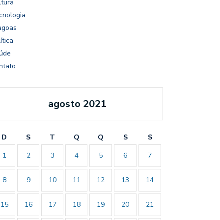
ltura
cnologia
agoas
ítica
úde
ntato
agosto 2021
D
S
T
Q
Q
S
S
1
2
3
4
5
6
7
8
9
10
11
12
13
14
15
16
17
18
19
20
21