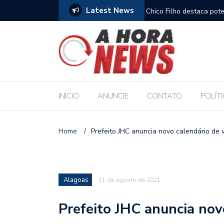
Latest News
es escolares e sanciona jornada de 30 horas
Chico Filho destaca pote
Internacional de Maceió
INICIO
ANUNCIE
CONTATO
POLÍT
Home
/
Prefeito JHC anuncia novo calendário de 
Alagoas
11 de agosto de 2021
Prefeito JHC anuncia nov