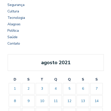
Segurança
Cultura
Tecnologia
Alagoas
Política
Saúde
Contato
agosto 2021
D
S
T
Q
Q
S
S
1
2
3
4
5
6
7
8
9
10
11
12
13
14