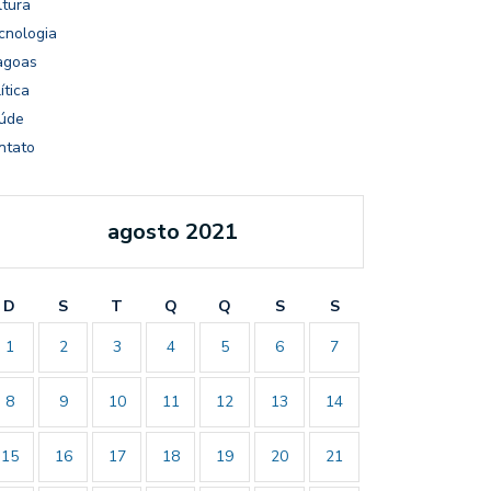
ltura
cnologia
agoas
ítica
úde
ntato
agosto 2021
D
S
T
Q
Q
S
S
1
2
3
4
5
6
7
8
9
10
11
12
13
14
15
16
17
18
19
20
21