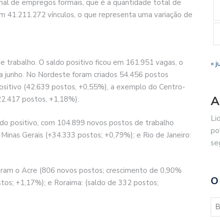
nal de empregos formais, que é a quantidade total de
ou em 41.211.272 vínculos, o que representa uma variação de
 trabalho. O saldo positivo ficou em 161.951 vagas, o
« j
 junho. No Nordeste foram criados 54.456 postos
ositivo (42.639 postos, +0,55%), a exemplo do Centro-
A
2.417 postos, +1,18%).
Li
aldo positivo, com 104.899 novos postos de trabalho
po
Minas Gerais (+34.333 postos; +0,79%); e Rio de Janeiro:
se
foram o Acre (806 novos postos; crescimento de 0,90%
O
tos; +1,17%); e Roraima: (saldo de 332 postos;