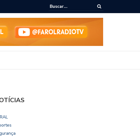
lho vai disputar o mandato de deputado federal nas eleições 2026
OTÍCIAS
RAL
portes
gurança