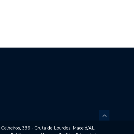
MAC REÚNE MAIS DE 1.000…
CONSELHO DE ÉTICA ANALISA
PROCESSOS…
 Calheiros, 336 - Gruta de Lourdes, Maceió/AL.