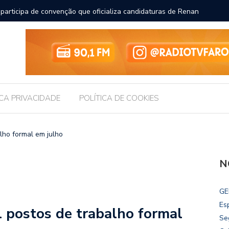
participa de convenção que oficializa candidaturas de Renan
Chico Fi
an Calheiros ao Senado
ICA PRIVACIDADE
POLÍTICA DE COOKIES
alho formal em julho
N
GE
Es
l postos de trabalho formal
Se