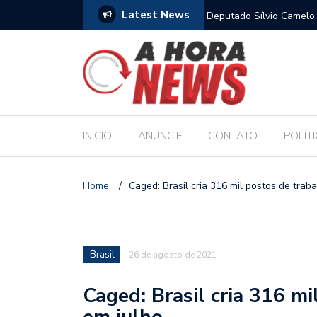
Latest News
para sustentar família, aponta Dieese
Deputado Sílvio Camelo 
Filho ao Governo e Ren
INICIO
ANUNCIE
CONTATO
POLÍT
Home
/
Caged: Brasil cria 316 mil postos de trab
Brasil
26 de agosto de 2021
Caged: Brasil cria 316 mi
em julho