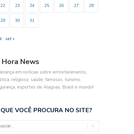
22
23
24
25
26
27
28
29
30
31
ul
set »
 Hora News
derança em notícias sobre entretenimento,
litica, religioso, saúde, famosos, turismo,
gurança, esportes de Alagoas, Brasil e mundo!
 QUE VOCÊ PROCURA NO SITE?