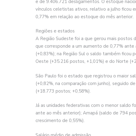
e de 9.406.721 desligamentos. O estoque nacio
vínculos celetistas ativos, relativo a julho fic
0,77% em relação ao estoque do mês anterior.
Regiões e estados
A Região Sudeste foi a que gerou mais postos de
que corresponde a um aumento de 0,77% ante a
(+0,83%); na Região Sul o saldo também ficou p
Oeste (+35.216 postos, +1,01%) e do Norte (+2
São Paulo foi o estado que registrou o maior s
(+0,82%, na comparação com junho), seguido de 
(+18.773 postos; +0,58%).
Já as unidades federativas com o menor saldo 
ante ao mês anterior); Amapá (saldo de 794 pos
crescimento de 0,55%).
Salário médio de admissão