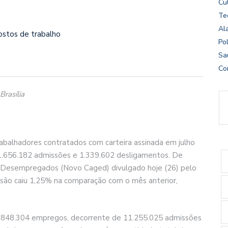
Cu
Te
Al
ostos de trabalho
Pol
Sa
Co
Brasília
rabalhadores contratados com carteira assinada em julho
 1.656.182 admissões e 1.339.602 desligamentos. De
 Desempregados (Novo Caged) divulgado hoje (26) pelo
issão caiu 1,25% na comparação com o mês anterior,
 1.848.304 empregos, decorrente de 11.255.025 admissões