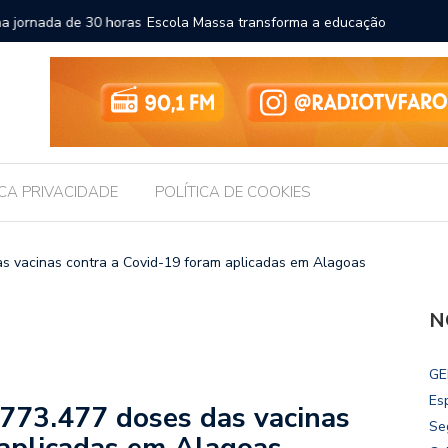
a a educação e amplia horizontes para estudantes da rede
Chico Fil
Internac
ICA PRIVACIDADE
POLÍTICA DE COOKIES
 vacinas contra a Covid-19 foram aplicadas em Alagoas
N
GE
Es
73.477 doses das vacinas
Se
 aplicadas em Alagoas