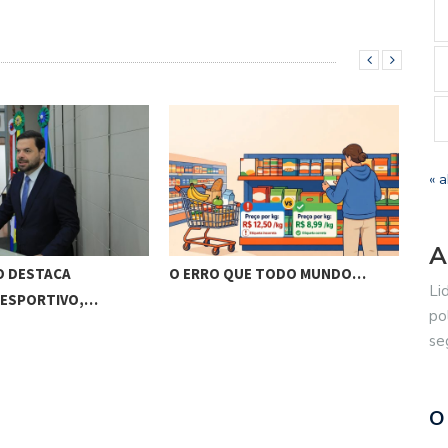
« a
A
O DESTACA
O ERRO QUE TODO MUNDO…
BRA
Li
 ESPORTIVO,…
VIS
po
se
O