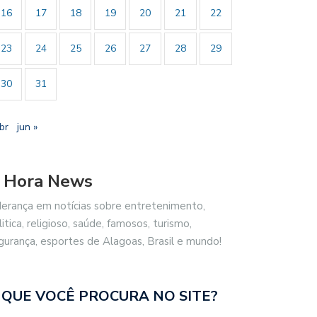
16
17
18
19
20
21
22
23
24
25
26
27
28
29
30
31
br
jun »
 Hora News
SIL REPUDIA REVOGAÇÃO DE
GESTORES ESCOLARES DE
derança em notícias sobre entretenimento,
TO…
MACEIÓ REFORÇAM…
litica, religioso, saúde, famosos, turismo,
gurança, esportes de Alagoas, Brasil e mundo!
 QUE VOCÊ PROCURA NO SITE?