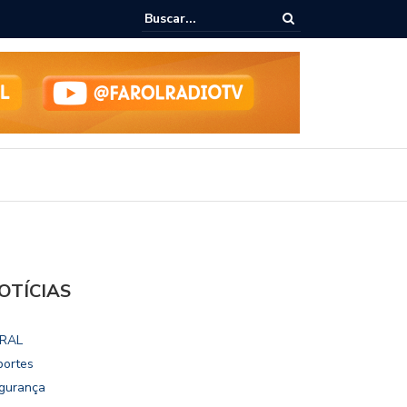
ho destaca potencial esportivo, turístico e econômico da Maratona
ional de Maceió
OTÍCIAS
RAL
portes
gurança