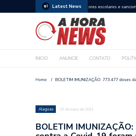
Latest News
es escolares e sanciona jornada de 30 horas
Escola Massa transform
pública de Maceió
INICIO
ANUNCIE
CONTATO
POLÍT
Home
/
BOLETIM IMUNIZAÇÃO: 773.477 doses das
Alagoas
15 de maio de 2021
BOLETIM IMUNIZAÇÃO: 7
contra a Covid-19 foram