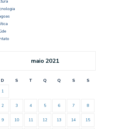
ltura
cnologia
agoas
ítica
úde
ntato
maio 2021
D
S
T
Q
Q
S
S
1
2
3
4
5
6
7
8
9
10
11
12
13
14
15