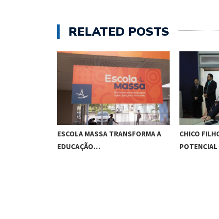
RELATED POSTS
O CUNHA
ESCOLA MASSA TRANSFORMA A
CHICO FILH
ES…
EDUCAÇÃO…
POTENCIAL