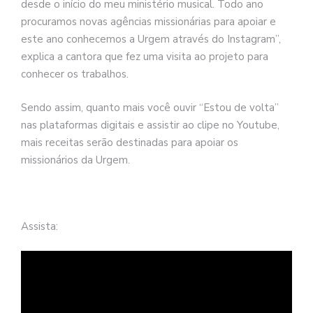
desde o início do meu ministério musical. Todo ano
procuramos novas agências missionárias para apoiar e
este ano conhecemos a Urgem através do Instagram”,
explica a cantora que fez uma visita ao projeto para
conhecer os trabalhos.
Sendo assim, quanto mais você ouvir “Estou de volta”
nas plataformas digitais e assistir ao clipe no Youtube,
mais receitas serão destinadas para apoiar os
missionários da Urgem.
Assista: