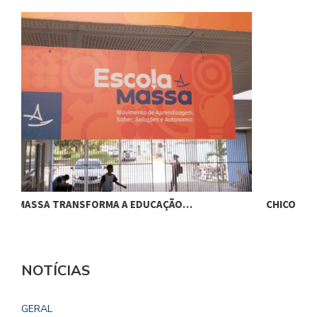
CHICO FILHO DESTACA POTENCIAL ESPORTIVO,…
O
NOTÍCIAS
GERAL