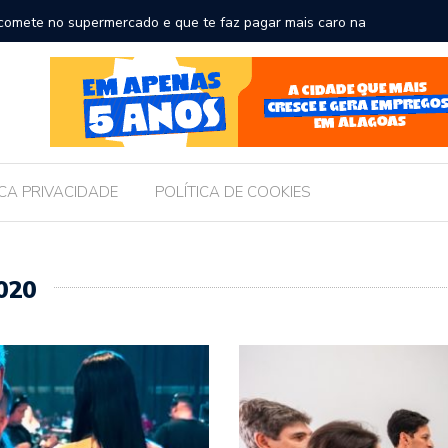
comete no supermercado e que te faz pagar mais caro na
Brasil r
ICA PRIVACIDADE
POLÍTICA DE COOKIES
020