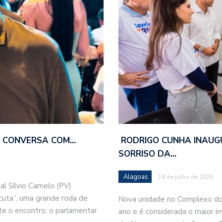
DE CONVERSA COM…
RODRIGO CUNHA INAUG
SORRISO DA…
Alagoas
18 de julho de 2026
l Sílvio Camelo (PV)
scuta”, uma grande roda de
Nova unidade no Complexo do 
e o encontro, o parlamentar
ano e é considerada o maior i