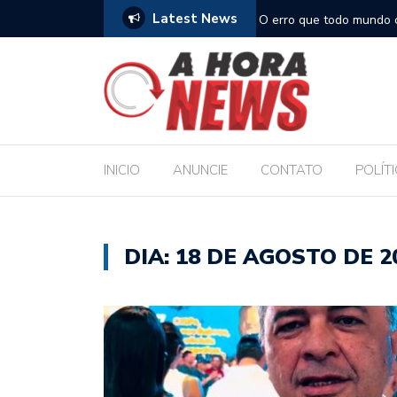
Latest News
, turístico e econômico da Maratona
O erro que todo mundo 
comida
INICIO
ANUNCIE
CONTATO
POLÍT
DIA:
18 DE AGOSTO DE 2