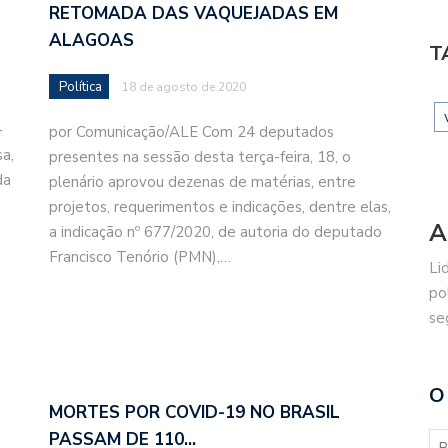
RETOMADA DAS VAQUEJADAS EM
ALAGOAS
T
Política
18 de agosto de 2020
-
por Comunicação/ALE Com 24 deputados
sa,
presentes na sessão desta terça-feira, 18, o
da
plenário aprovou dezenas de matérias, entre
projetos, requerimentos e indicações, dentre elas,
A
a indicação nº 677/2020, de autoria do deputado
Francisco Tenório (PMN),…
Li
po
se
O
MORTES POR COVID-19 NO BRASIL
PASSAM DE 110…