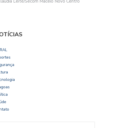
Claudia Leite/Secom Maceió Novo Centro
OTÍCIAS
RAL
portes
gurança
ltura
cnologia
agoas
ítica
úde
ntato