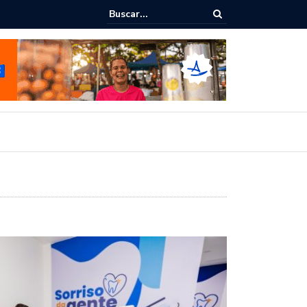
epudia revogação de visto de embaixadora nos EUA