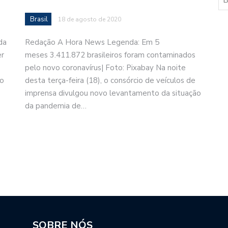
Brasil
18 de agosto de 2020
da
Redação A Hora News Legenda: Em 5
er
meses 3.411.872 brasileiros foram contaminados
pelo novo coronavírus| Foto: Pixabay Na noite
ão
desta terça-feira (18), o consórcio de veículos de
imprensa divulgou novo levantamento da situação
da pandemia de…
SOBRE NÓS