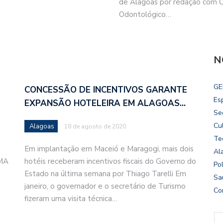
de Alagoas por redação com 
Odontológico…
N
GE
CONCESSÃO DE INCENTIVOS GARANTE
Es
EXPANSÃO HOTELEIRA EM ALAGOAS…
Se
Cu
Alagoas
18 de agosto de 2020
Te
Em implantação em Maceió e Maragogi, mais dois
Al
IMA
hotéis receberam incentivos fiscais do Governo do
Pol
Estado na última semana por Thiago Tarelli Em
Sa
janeiro, o governador e o secretário de Turismo
Co
fizeram uma visita técnica…