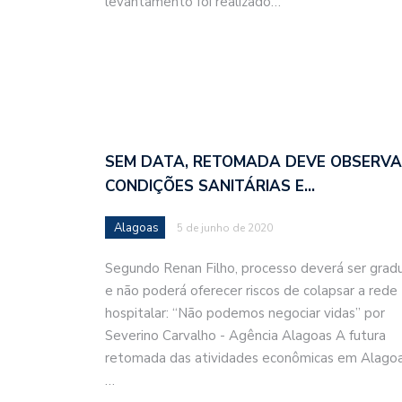
levantamento foi realizado…
SEM DATA, RETOMADA DEVE OBSERV
CONDIÇÕES SANITÁRIAS E…
Alagoas
5 de junho de 2020
Segundo Renan Filho, processo deverá ser grad
e não poderá oferecer riscos de colapsar a rede
hospitalar: “Não podemos negociar vidas” por
Severino Carvalho - Agência Alagoas A futura
retomada das atividades econômicas em Alagoa
…