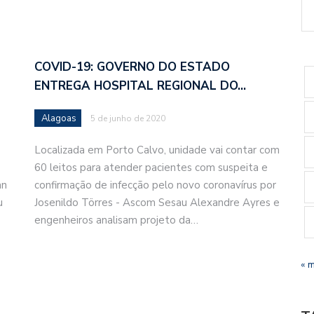
COVID-19: GOVERNO DO ESTADO
ENTREGA HOSPITAL REGIONAL DO…
Alagoas
5 de junho de 2020
Localizada em Porto Calvo, unidade vai contar com
60 leitos para atender pacientes com suspeita e
an
confirmação de infecção pelo novo coronavírus por
u
Josenildo Törres - Ascom Sesau Alexandre Ayres e
engenheiros analisam projeto da…
« 