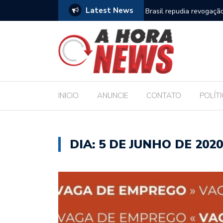
Latest News
, turístico e econômico da Maratona
Brasil repudia revogaçã
INICIO
ANUNCIE
CONTATO
POLÍT
DIA:
5 DE JUNHO DE 2020