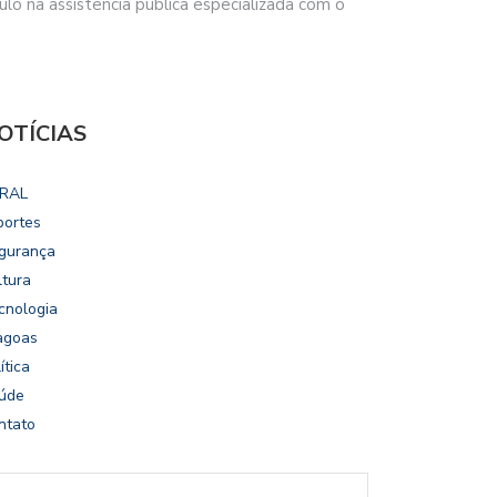
ulo na assistência pública especializada com o
OTÍCIAS
RAL
portes
gurança
ltura
cnologia
agoas
ítica
úde
ntato