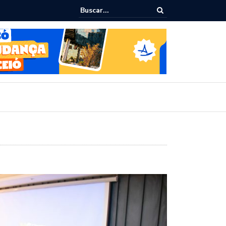
assa transforma a educação e amplia horizontes para estudantes da 
de Maceió