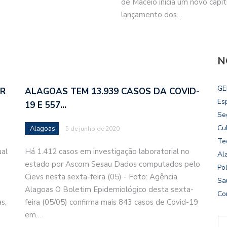
de Maceió inicia um novo capít
lançamento dos…
N
GE
AR
ALAGOAS TEM 13.939 CASOS DA COVID-
Es
19 E 557…
Se
Cu
Alagoas
5 de junho de 2020
Te
ual
Há 1.412 casos em investigação laboratorial no
Al
estado por Ascom Sesau Dados computados pelo
Pol
Cievs nesta sexta-feira (05) - Foto: Agência
Sa
Alagoas O Boletim Epidemiológico desta sexta-
Co
s,
feira (05/05) confirma mais 843 casos de Covid-19
em…