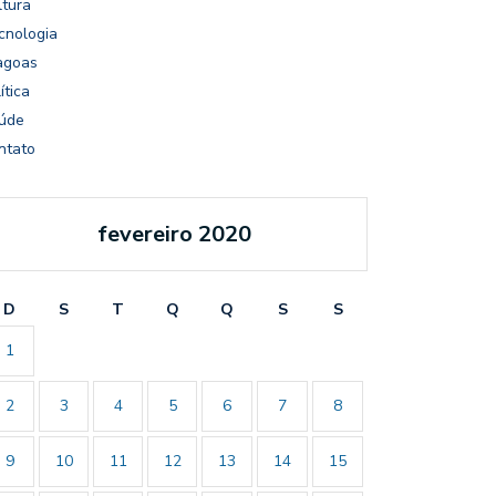
ltura
cnologia
agoas
ítica
úde
ntato
fevereiro 2020
D
S
T
Q
Q
S
S
1
2
3
4
5
6
7
8
9
10
11
12
13
14
15