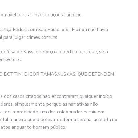
eparável para as investigações”, anotou.
ustiça Federal em São Paulo, o STF ainda não havia
l para julgar crimes comuns.
defesa de Kassab reforçou o pedido para que, se a
 Eleitoral.
O BOTTINI E IGOR TAMASAUSKAS, QUE DEFENDEM
s dos casos citados não encontraram qualquer indício
adores, simplesmente porque as narrativas não
ta, de improbidade, um dos colaboradores caiu em
e tal maneira que a defesa, de forma serena, acredita no
s atos enquanto homem público.