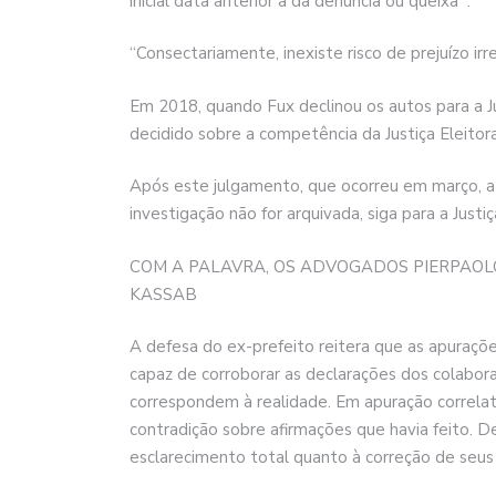
inicial data anterior à da denúncia ou queixa”‘.
“Consectariamente, inexiste risco de prejuízo irr
Em 2018, quando Fux declinou os autos para a J
decidido sobre a competência da Justiça Eleitora
Após este julgamento, que ocorreu em março, a 
investigação não for arquivada, siga para a Justiça
COM A PALAVRA, OS ADVOGADOS PIERPAOL
KASSAB
A defesa do ex-prefeito reitera que as apuraçõe
capaz de corroborar as declarações dos colabor
correspondem à realidade. Em apuração correla
contradição sobre afirmações que havia feito. D
esclarecimento total quanto à correção de seu