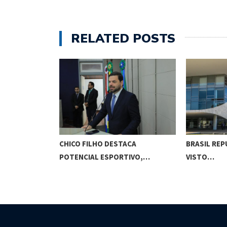
RELATED POSTS
O CUNHA
CHICO FILHO DESTACA
BRASIL REP
ES…
POTENCIAL ESPORTIVO,…
VISTO…