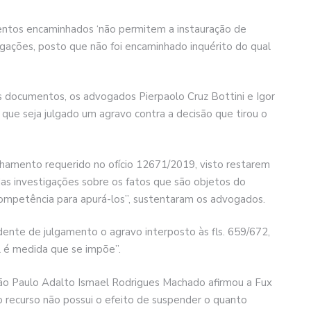
entos encaminhados ‘não permitem a instauração de
tigações, posto que não foi encaminhado inquérito do qual
s documentos, os advogados Pierpaolo Cruz Bottini e Igor
ue seja julgado um agravo contra a decisão que tirou o
lhamento requerido no ofício 12671/2019, visto restarem
das investigações sobre os fatos que são objetos do
 competência para apurá-los”, sustentaram os advogados.
ente de julgamento o agravo interposto às fls. 659/672,
l é medida que se impõe”.
o Paulo Adalto Ismael Rodrigues Machado afirmou a Fux
o recurso não possui o efeito de suspender o quanto