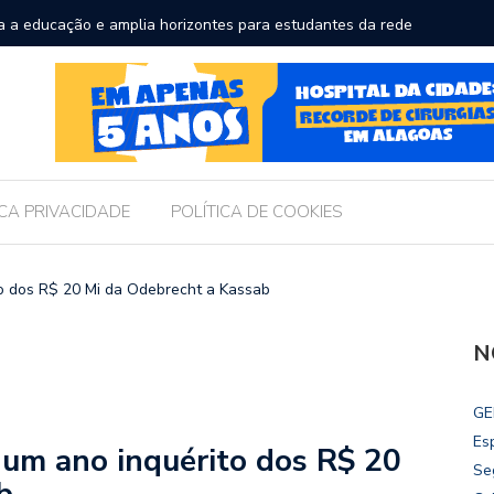
a a educação e amplia horizontes para estudantes da rede
Chico Fil
Internac
ICA PRIVACIDADE
POLÍTICA DE COOKIES
o dos R$ 20 Mi da Odebrecht a Kassab
N
GE
Es
 um ano inquérito dos R$ 20
Se
b