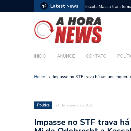
Latest News
es escolares e sanciona jornada de 30 horas
Escola Massa transform
pública de Maceió
INICIO
ANUNCIE
CONTATO
POLÍT
Home
/
Impasse no STF trava há um ano inquérit
Política
21 de fevereiro de 2020
Impasse no STF trava há
Mi da Odebrecht a Kassa