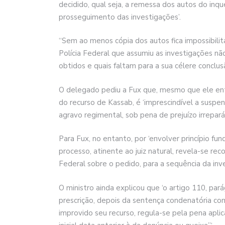
decidido, qual seja, a remessa dos autos do inqu
prosseguimento das investigações’.
“Sem ao menos cópia dos autos fica impossibilit
Polícia Federal que assumiu as investigações n
obtidos e quais faltam para a sua célere conclusã
O delegado pediu a Fux que, mesmo que ele ent
do recurso de Kassab, é ‘imprescindível a suspe
agravo regimental, sob pena de prejuízo irrepará
Para Fux, no entanto, por ‘envolver princípio f
processo, atinente ao juiz natural, revela-se r
Federal sobre o pedido, para a sequência da inve
O ministro ainda explicou que ‘o artigo 110, par
prescrição, depois da sentença condenatória co
improvido seu recurso, regula-se pela pena apl