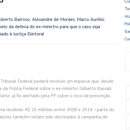
Cu
Te
Al
Roberto Barroso, Alexandre de Moraes, Marco Aurélio
Pol
pelo da defesa do ex-ministro para que o caso seja
Sa
ado à Justiça Eleitoral
Co
 Tribunal Federal poderá resolver um impasse que, desde
es da Polícia Federal sobre o ex-ministro Gilberto Kassab
ator, já foi alertado pela PF sobre o risco de prescrição.
eria recebido R$ 20 milhões entre 2008 e 2014 – parte do
. Valores também teriam sido destinados à campanha de