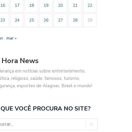
16
17
18
19
20
21
22
23
24
25
26
27
28
29
an
mar »
 Hora News
derança em notícias sobre entretenimento,
litica, religioso, saúde, famosos, turismo,
gurança, esportes de Alagoas, Brasil e mundo!
 QUE VOCÊ PROCURA NO SITE?