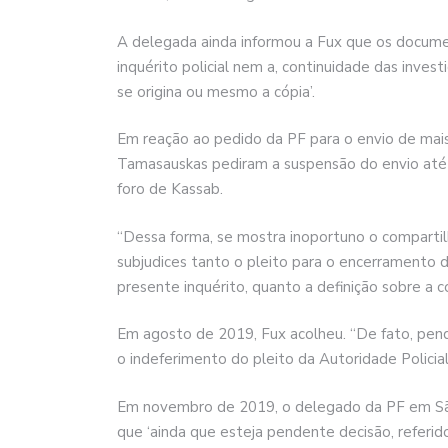
A delegada ainda informou a Fux que os docum
inquérito policial nem a, continuidade das inves
se origina ou mesmo a cópia’.
Em reação ao pedido da PF para o envio de mai
Tamasauskas pediram a suspensão do envio até q
foro de Kassab.
“Dessa forma, se mostra inoportuno o comparti
subjudices tanto o pleito para o encerramento 
presente inquérito, quanto a definição sobre a
Em agosto de 2019, Fux acolheu. “De fato, pend
o indeferimento do pleito da Autoridade Policia
Em novembro de 2019, o delegado da PF em Sã
que ‘ainda que esteja pendente decisão, referid