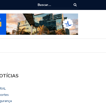
ho destaca potencial esportivo, turístico e econômico da Maratona
ional de Maceió
OTÍCIAS
RAL
portes
gurança