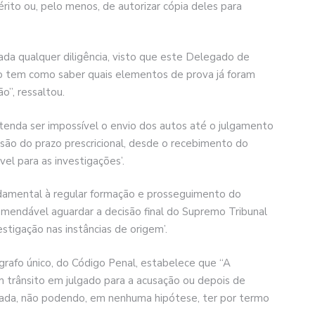
érito ou, pelo menos, de autorizar cópia deles para
ada qualquer diligência, visto que este Delegado de
ão tem como saber quais elementos de prova já foram
o”, ressaltou.
enda ser impossível o envio dos autos até o julgamento
nsão do prazo prescricional, desde o recebimento do
vel para as investigações’.
undamental à regular formação e prosseguimento do
ecomendável aguardar a decisão final do Supremo Tribunal
stigação nas instâncias de origem’.
ágrafo único, do Código Penal, estabelece que “A
m trânsito em julgado para a acusação ou depois de
icada, não podendo, em nenhuma hipótese, ter por termo