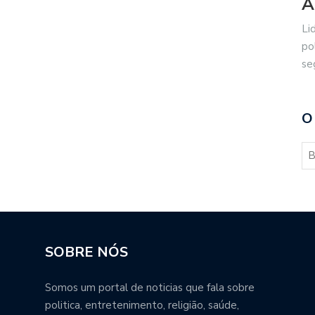
A
Li
po
se
O
SOBRE NÓS
Somos um portal de noticias que fala sobre
politica, entretenimento, religião, saúde,