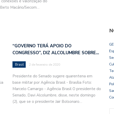
conexões e valorização do
: Beto Macário/Secom…
N
GE
“GOVERNO TERÁ APOIO DO
Es
CONGRESSO”, DIZ ALCOLUMBRE SOBRE…
Se
Cu
Brasil
2 de fevereiro de 2020
Te
Presidente do Senado sugere quarentena em
Al
ia
base militar por Agência Brasil - Brasília Foto:
Pol
Marcelo Camargo - Agência Brasil O presidente do
Sa
Senado, Davi Alcolumbre, disse, neste domingo
Co
(2), que se o presidente Jair Bolsonaro…