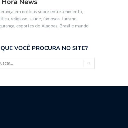
 Hora News
derança em notícias sobre entretenimento,
litica, religioso, saúde, famosos, turismo,
gurança, esportes de Alagoas, Brasil e mundo!
 QUE VOCÊ PROCURA NO SITE?