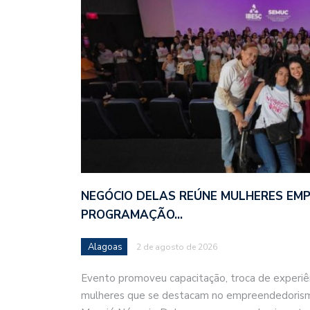
NEGÓCIO DELAS REÚNE MULHERES EM
PROGRAMAÇÃO…
Alagoas
2 de agosto de 2026
Evento promoveu capacitação, troca de experiê
mulheres que se destacam no empreendedorism