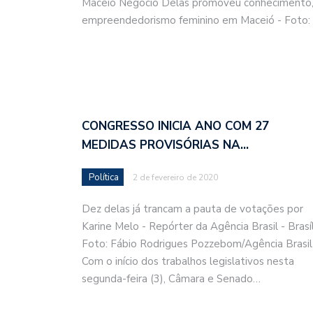
Maceió Négocio Delas promoveu conhecimento, 
empreendedorismo feminino em Maceió - Foto
CONGRESSO INICIA ANO COM 27
MEDIDAS PROVISÓRIAS NA…
Política
2 de fevereiro de 2020
Dez delas já trancam a pauta de votações por
Karine Melo - Repórter da Agência Brasil - Brasíl
Foto: Fábio Rodrigues Pozzebom/Agência Brasil
Com o início dos trabalhos legislativos nesta
segunda-feira (3), Câmara e Senado…