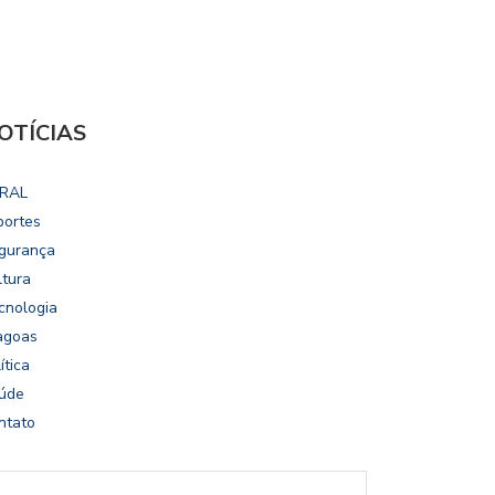
OTÍCIAS
RAL
portes
gurança
ltura
cnologia
agoas
ítica
úde
ntato