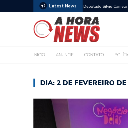
Latest News
para sustentar família, aponta Dieese
Deputado Sílvio Camelo 
Filho ao Governo e Ren
INICIO
ANUNCIE
CONTATO
POLÍT
DIA:
2 DE FEVEREIRO DE