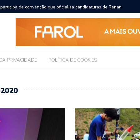
participa de convenção que oficializa candidaturas de Renan
Chico Fi
an Calheiros ao Senado
ICA PRIVACIDADE
POLÍTICA DE COOKIES
 2020