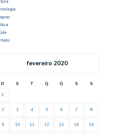
ltura
cnologia
agoas
ítica
úde
ntato
fevereiro 2020
D
S
T
Q
Q
S
S
1
2
3
4
5
6
7
8
9
10
11
12
13
14
15