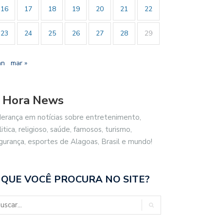
16
17
18
19
20
21
22
23
24
25
26
27
28
29
an
mar »
 Hora News
derança em notícias sobre entretenimento,
litica, religioso, saúde, famosos, turismo,
CO FILHO DESTACA
BRASIL REPUDIA REVOGAÇÃO DE
gurança, esportes de Alagoas, Brasil e mundo!
ENCIAL ESPORTIVO,…
VISTO…
 QUE VOCÊ PROCURA NO SITE?