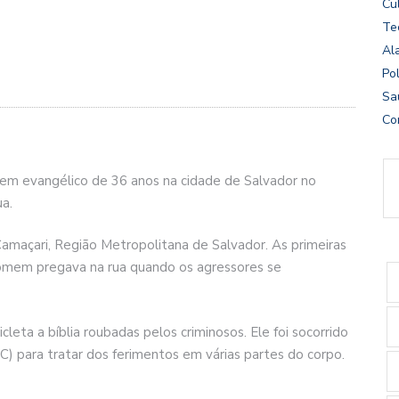
Cu
Te
Al
Pol
Sa
Co
em evangélico de 36 anos na cidade de Salvador no
a.
amaçari, Região Metropolitana de Salvador. As primeiras
homem pregava na rua quando os agressores se
cleta a bíblia roubadas pelos criminosos. Ele foi socorrido
) para tratar dos ferimentos em várias partes do corpo.