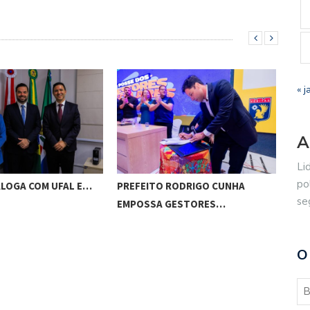
« j
A
Li
po
ALOGA COM UFAL E…
PREFEITO RODRIGO CUNHA
CHI
se
EMPOSSA GESTORES…
POT
O