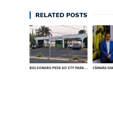
RELATED POSTS
RES DE
BOLSONARO PEDE AO STF PARA…
CÂMARA DI
M…