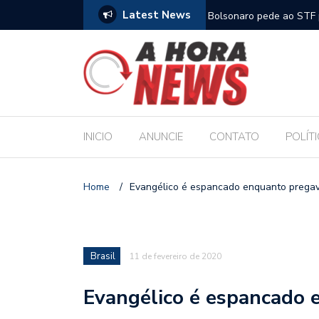
Latest News
m compromisso com a Educação durante posse
Bolsonaro pede ao STF p
INICIO
ANUNCIE
CONTATO
POLÍT
Home
/
Evangélico é espancado enquanto prega
Brasil
11 de fevereiro de 2020
Evangélico é espancado 