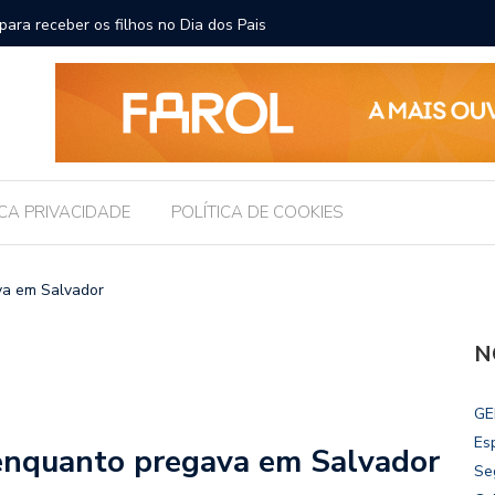
ara receber os filhos no Dia dos Pais
Câmara d
Legislati
ICA PRIVACIDADE
POLÍTICA DE COOKIES
va em Salvador
N
GE
Es
enquanto pregava em Salvador
Se