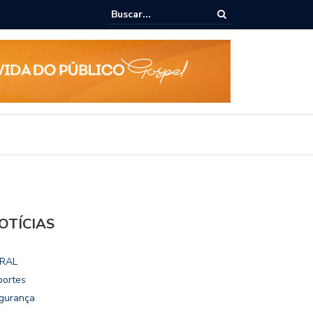
ialoga com UFAL e Faculdade de Coimbra sobre parcerias para Escola
vo
OTÍCIAS
RAL
portes
gurança