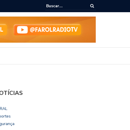
ialoga com UFAL e Faculdade de Coimbra sobre parcerias para Escola
vo
OTÍCIAS
RAL
portes
gurança