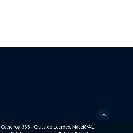
OLA MASSA TRANSFORMA A
MEDIDAS PROTETIVAS
UCAÇÃO…
CONCEDIDAS EM MACEIÓ…
 Calheiros, 336 - Gruta de Lourdes, Maceió/AL.