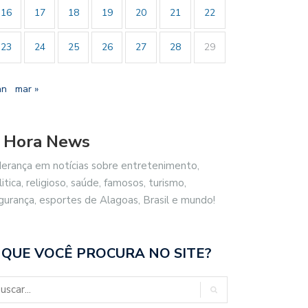
16
17
18
19
20
21
22
23
24
25
26
27
28
29
an
mar »
 Hora News
derança em notícias sobre entretenimento,
litica, religioso, saúde, famosos, turismo,
gurança, esportes de Alagoas, Brasil e mundo!
 QUE VOCÊ PROCURA NO SITE?