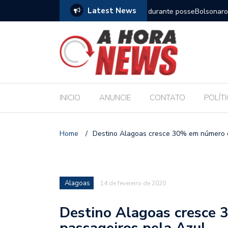
Latest News
m compromisso com a Educação durante posse
Bolsonaro pede ao STF p
INICIO
ANUNCIE
CONTATO
POLÍT
Home
/
Destino Alagoas cresce 30% em número d
Alagoas
14 de fevereiro de 2020
Destino Alagoas cresce
passageiros pela Azul