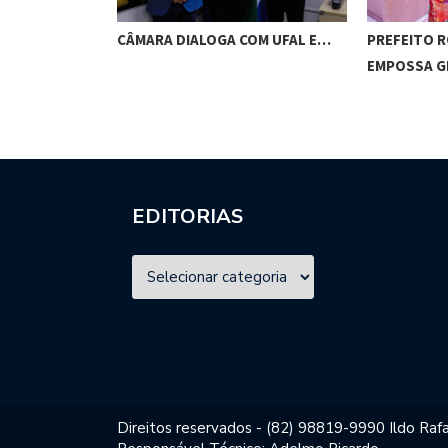
RES DE
CÂMARA DIALOGA COM UFAL E…
PREFEITO 
M…
EMPOSSA 
EDITORIAS
Direitos reservados - (82) 98819-9990 Ildo Rafa