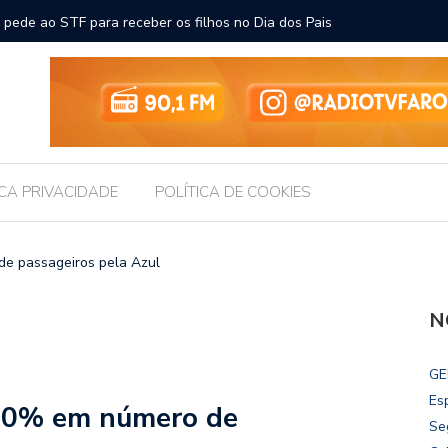
ara receber os filhos no Dia dos Pais
Câmara d
Legislati
ICA PRIVACIDADE
POLÍTICA DE COOKIES
e passageiros pela Azul
N
GE
Es
 30% em número de
Se