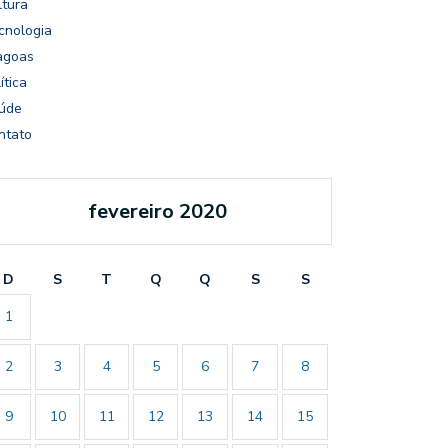
ltura
cnologia
agoas
ítica
úde
ntato
fevereiro 2020
D
S
T
Q
Q
S
S
1
2
3
4
5
6
7
8
9
10
11
12
13
14
15