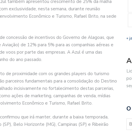
 Azul também apresentou crescimento de 25% da malha
com exclusividade, nesta semana, durante reunião
senvolvimento Econômico e Turismo, Rafael Brito, na sede
 de concessão de incentivos do Governo de Alagoas, que
« j
e Aviação) de 12% para 5% para as companhias aéreas e
e voos por parte das empresas. A Azul é uma das
A
unho do ano passado.
Li
nto de proximidade com os grandes players do turismo
po
são parceiros fundamentais para a consolidação do Destino
se
lhado incisivamente no fortalecimento destas parcerias,
 como ações de marketing, campanhas de venda, mídias
nvolvimento Econômico e Turismo, Rafael Brito.
O
confirmou que irá manter, durante a baixa temporada,
 (SP), Belo Horizonte (MG), Campinas (SP) e Ribeirão