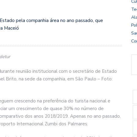
Cu
Te
Al
 Estado pela companhia área no ano passado, que
Pol
ra Maceió
Sa
Co
detur
rante reunião institucional com o secretário de Estado
l Brito, na sede da companhia, em São Paulo – Foto:
seguem crescendo na preferência do turista nacional e
nunciar um crescimento de quase 30% no número de
comparativo dos anos 2018/2019. Apenas no ano passado,
roporto Internacional Zumbi dos Palmares.