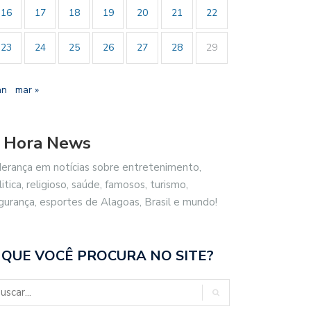
16
17
18
19
20
21
22
23
24
25
26
27
28
29
an
mar »
 Hora News
derança em notícias sobre entretenimento,
litica, religioso, saúde, famosos, turismo,
gurança, esportes de Alagoas, Brasil e mundo!
 QUE VOCÊ PROCURA NO SITE?