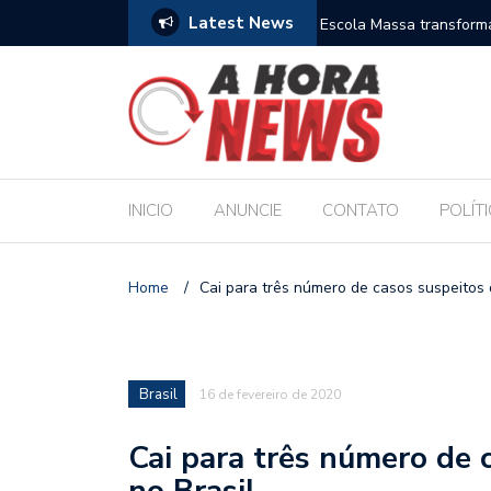
Latest News
es escolares e sanciona jornada de 30 horas
Escola Massa transform
pública de Maceió
INICIO
ANUNCIE
CONTATO
POLÍT
Home
/
Cai para três número de casos suspeitos 
Brasil
16 de fevereiro de 2020
Cai para três número de 
no Brasil