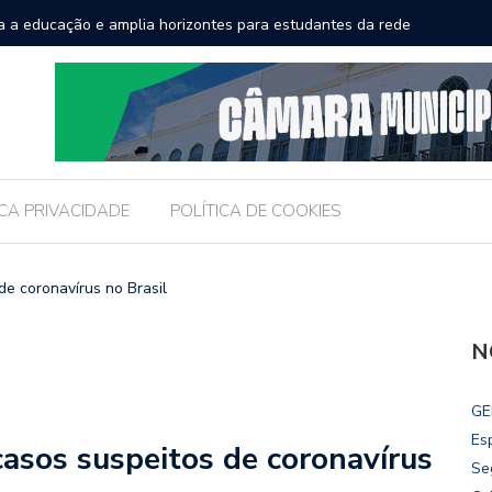
a a educação e amplia horizontes para estudantes da rede
Chico Fil
Internac
ICA PRIVACIDADE
POLÍTICA DE COOKIES
de coronavírus no Brasil
N
GE
Es
casos suspeitos de coronavírus
Se