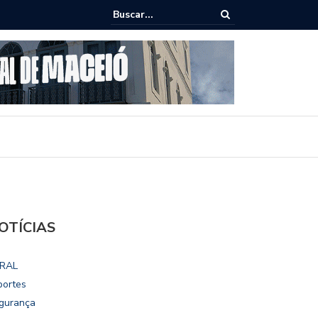
ho destaca potencial esportivo, turístico e econômico da Maratona
ional de Maceió
OTÍCIAS
RAL
portes
gurança