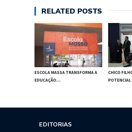
RELATED POSTS
O CUNHA
ESCOLA MASSA TRANSFORMA A
CHICO FILH
ES…
EDUCAÇÃO…
POTENCIAL
EDITORIAS