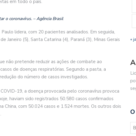
itas em todo o país.
ar o coronavírus. – Agência Brasil
Paulo lidera, com 20 pacientes analisados. Em seguida,
« j
e Janeiro (5), Santa Catarina (4), Paraná (3), Minas Gerais
A
 que não pretende reduzir as ações de combate ao
casos de doenças respiratórias. Segundo a pasta, a
Li
redução do número de casos investigados.
po
se
 COVID-19, a doença provocada pelo coronavírus provoca
hoje, haviam sido registrados 50.580 casos confirmados
na China, com 50.024 casos e 1.524 mortes. Os outros dois
O
.