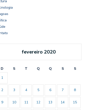
ltura
cnologia
agoas
ítica
úde
ntato
fevereiro 2020
D
S
T
Q
Q
S
S
1
2
3
4
5
6
7
8
9
10
11
12
13
14
15