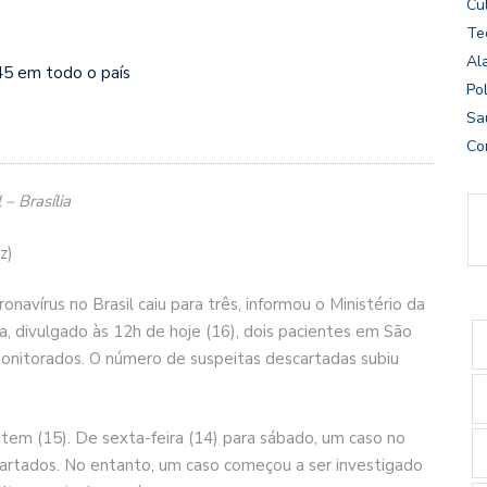
Cu
Te
Al
45 em todo o país
Pol
Sa
Co
– Brasília
z)
navírus no Brasil caiu para três, informou o Ministério da
, divulgado às 12h de hoje (16), dois pacientes em São
onitorados. O número de suspeitas descartadas subiu
em (15). De sexta-feira (14) para sábado, um caso no
cartados. No entanto, um caso começou a ser investigado