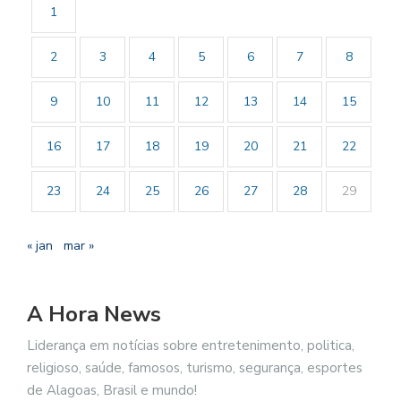
1
2
3
4
5
6
7
8
9
10
11
12
13
14
15
16
17
18
19
20
21
22
23
24
25
26
27
28
29
« jan
mar »
A Hora News
Liderança em notícias sobre entretenimento, politica,
religioso, saúde, famosos, turismo, segurança, esportes
de Alagoas, Brasil e mundo!