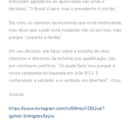
Bolsonaro agradeceu ao apoio dado nas urnas e
declarou: “O Brasil é laico, mas o presidente é cristão”.
Ele citou os números da economia que está melhorando,
mas disse que o país está mudando não só por isso, mas
porque “respeita a família”.
Em seu discurso, ele falou sobre a escolha de seus
ministros e diretores da estatais por qualificação, não
por conchavos políticos. “Só pude fazer isso porque a
nossa campanha foi baseada em João 8:32 ‘E
conhecereis a verdade, e a verdade vos libertará'”, citou.
Assista:
https://www.instagram.com/tv/B8mloFZBQva/?
igshid=1mhqjdex5xysx