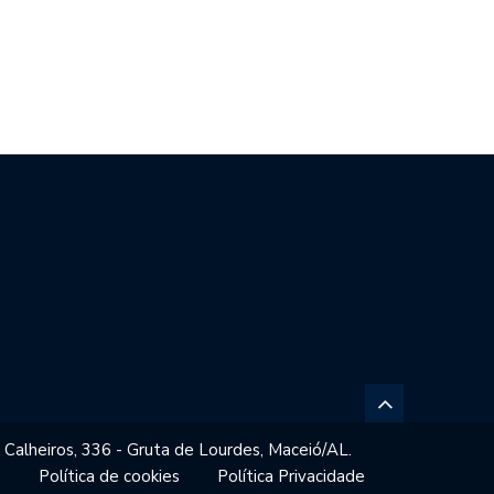
SIL REPUDIA REVOGAÇÃO DE
GESTORES ESCOLARES DE
TO…
MACEIÓ REFORÇAM…
 Calheiros, 336 - Gruta de Lourdes, Maceió/AL.
o
Política de cookies
Política Privacidade