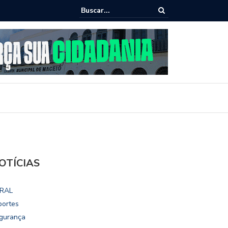
ho destaca potencial esportivo, turístico e econômico da Maratona
ional de Maceió
OTÍCIAS
RAL
portes
gurança