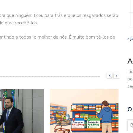
bra que ninguém ficou para trás e que os resgatados serão
o para recebê-los.
tindo a todos “o melhor de nós. É muito bom tê-los de
« j
A
Li
po
se
O