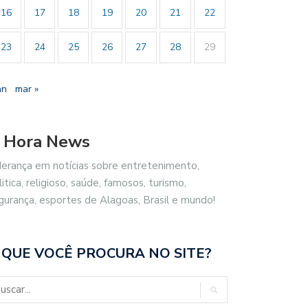
16
17
18
19
20
21
22
23
24
25
26
27
28
29
an
mar »
 Hora News
derança em notícias sobre entretenimento,
litica, religioso, saúde, famosos, turismo,
gurança, esportes de Alagoas, Brasil e mundo!
 QUE VOCÊ PROCURA NO SITE?