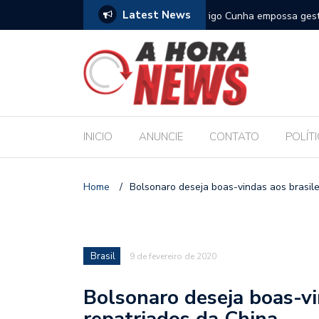
Latest News
es escolares e sanciona jornada de 30 horas
Escola Massa transform
pública de Maceió
INICIO
ANUNCIE
CONTATO
POLÍT
Home
/
Bolsonaro deseja boas-vindas aos brasile
Brasil
9 de fevereiro de 2020
Bolsonaro deseja boas-vi
repatriados da China