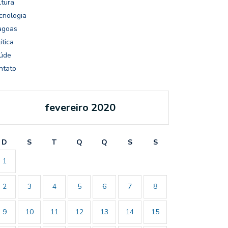
ltura
cnologia
agoas
ítica
úde
ntato
fevereiro 2020
D
S
T
Q
Q
S
S
1
2
3
4
5
6
7
8
9
10
11
12
13
14
15