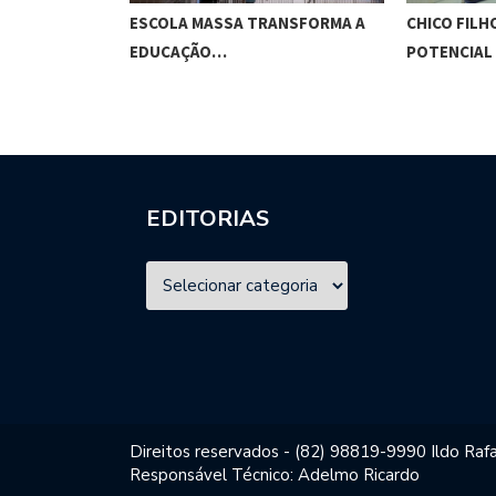
O CUNHA
ESCOLA MASSA TRANSFORMA A
CHICO FILH
ES…
EDUCAÇÃO…
POTENCIAL
EDITORIAS
Direitos reservados - (82) 98819-9990 Ildo Rafa
Responsável Técnico: Adelmo Ricardo