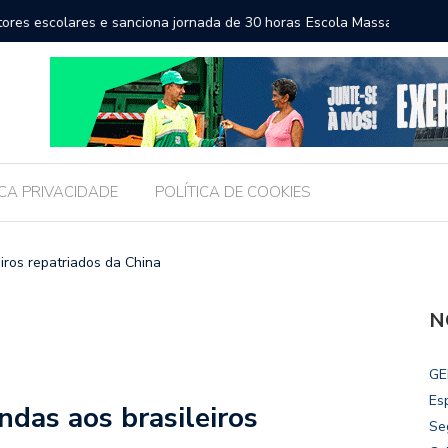
a a educação e amplia horizontes para estudantes da rede
Chico Fil
Internac
ICA PRIVACIDADE
POLÍTICA DE COOKIES
iros repatriados da China
N
GE
Es
ndas aos brasileiros
Se