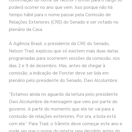
confirmação do nome de Nestor Forster para o cargo só
poderá ocorrer no ano que vem. Isso porque não há
tempo hábil para o nome passar pela Comissão de
Relações Exteriores (CRE) do Senado e ser votado no
plenário da Casa.
À Agência Brasil, o presidente da CRE do Senado,
Nelson Trad, explicou que só existem mais duas datas
programadas para ocorrerem sessões da comissão, nos
dias 2 e 9 de dezembro. Mas, antes de chegar à
comissão, a indicação de Forster deve ser lida em
plenário pelo presidente do Senado, Davi Alcolumbre.
“Estamos ainda no aguardo da leitura pelo presidente
Davi Alcolumbre da mensagem que veio por parte do
governo. A partir do momento que ele ler vai para a
comissão de relações exteriores. Por ora, a bola está
com ele.” Para Trad, o trâmite deve começar este ano e
pode ser que o nome do relator seja decidido antes do