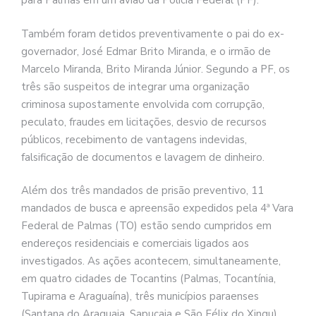
para Palmas em um avião da Polícia Federal (PF).
Também foram detidos preventivamente o pai do ex-
governador, José Edmar Brito Miranda, e o irmão de
Marcelo Miranda, Brito Miranda Júnior. Segundo a PF, os
três são suspeitos de integrar uma organização
criminosa supostamente envolvida com corrupção,
peculato, fraudes em licitações, desvio de recursos
públicos, recebimento de vantagens indevidas,
falsificação de documentos e lavagem de dinheiro.
Além dos três mandados de prisão preventivo, 11
mandados de busca e apreensão expedidos pela 4ª Vara
Federal de Palmas (TO) estão sendo cumpridos em
endereços residenciais e comerciais ligados aos
investigados. As ações acontecem, simultaneamente,
em quatro cidades de Tocantins (Palmas, Tocantínia,
Tupirama e Araguaína), três municípios paraenses
(Santana do Araguaia, Sapucaia e São Félix do Xingu),