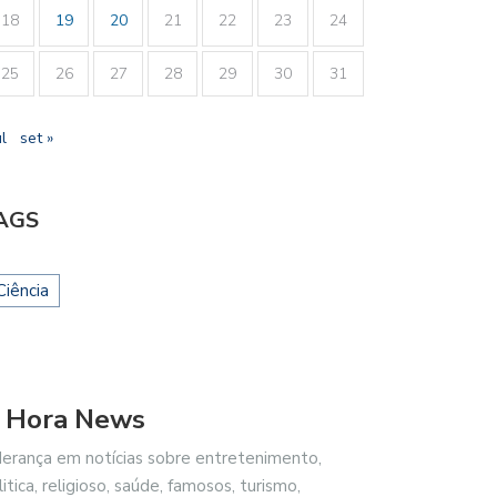
18
19
20
21
22
23
24
25
26
27
28
29
30
31
ul
set »
AGS
Ciência
 Hora News
derança em notícias sobre entretenimento,
litica, religioso, saúde, famosos, turismo,