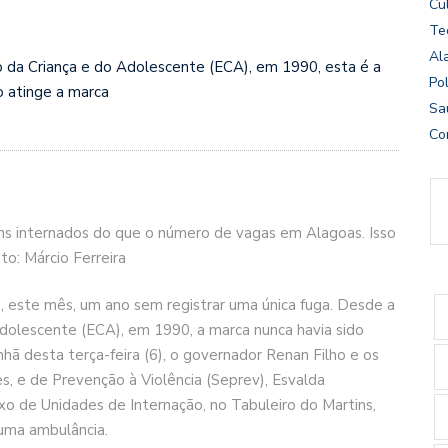
Cu
Te
Al
 da Criança e do Adolescente (ECA), em 1990, esta é a
Pol
o atinge a marca
Sa
Co
ens internados do que o número de vagas em Alagoas. Isso
o: Márcio Ferreira
 este mês, um ano sem registrar uma única fuga. Desde a
dolescente (ECA), em 1990, a marca nunca havia sido
hã desta terça-feira (6), o governador Renan Filho e os
s, e de Prevenção à Violência (Seprev), Esvalda
xo de Unidades de Internação, no Tabuleiro do Martins,
uma ambulância.