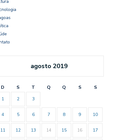
ltura
cnologia
agoas
ítica
úde
ntato
agosto 2019
D
S
T
Q
Q
S
S
1
2
3
4
5
6
7
8
9
10
11
12
13
14
15
16
17