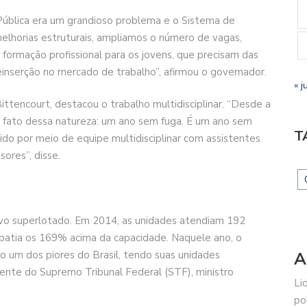
Pública era um grandioso problema e o Sistema de
elhorias estruturais, ampliamos o número de vagas,
 formação profissional para os jovens, que precisam das
einserção no mercado de trabalho”, afirmou o governador.
« j
ittencourt, destacou o trabalho multidisciplinar. “Desde a
m fato dessa natureza: um ano sem fuga. É um ano sem
T
do por meio de equipe multidisciplinar com assistentes
sores”, disse.
vo superlotado. Em 2014, as unidades atendiam 192
batia os 169% acima da capacidade. Naquele ano, o
A
o um dos piores do Brasil, tendo suas unidades
nte do Supremo Tribunal Federal (STF), ministro
Li
po