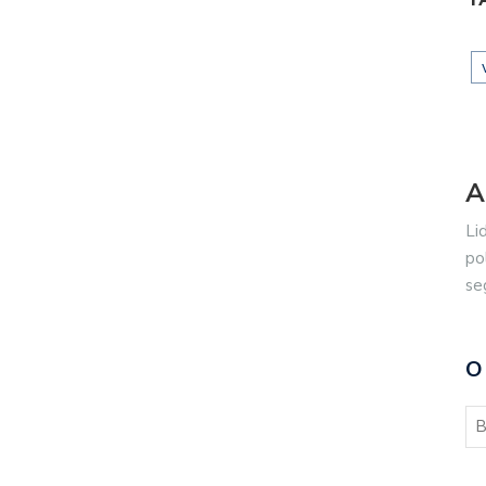
A
Li
po
se
O