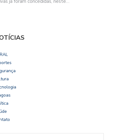
vas já foram concedidas, neste…
OTÍCIAS
RAL
portes
gurança
ltura
cnologia
agoas
ítica
úde
ntato