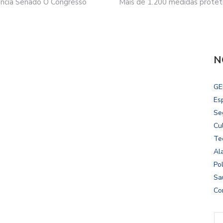
gência Senado O Congresso
Mais de 1.200 medidas proteti
N
GE
Es
Se
Cu
Te
Al
Pol
Sa
Co