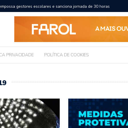
orma a educação e amplia horizontes para estudantes da rede
Chico
Inter
ICA PRIVACIDADE
POLÍTICA DE COOKIES
19