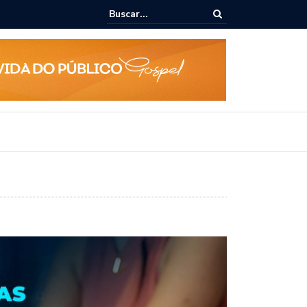
 Filho destaca potencial esportivo, turístico e econômico da Maratona
nacional de Maceió