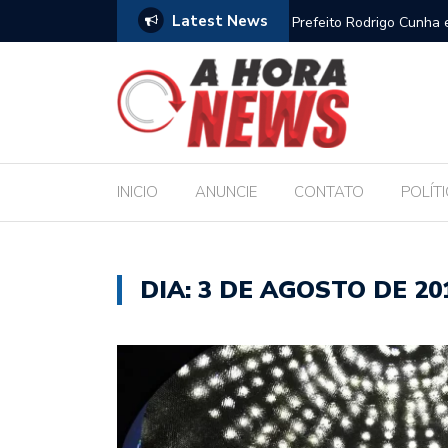
Latest News
stores escolares e sanciona jornada de 30 horas
Escola Massa transf
pública de Maceió
INICIO
ANUNCIE
CONTATO
POLÍT
DIA:
3 DE AGOSTO DE 20