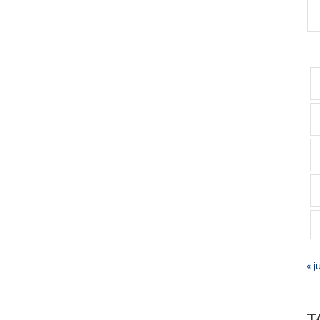
« j
T