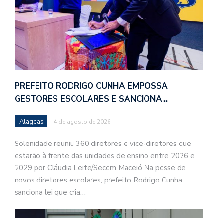
PREFEITO RODRIGO CUNHA EMPOSSA
GESTORES ESCOLARES E SANCIONA…
Alagoas
4 de agosto de 2026
Solenidade reuniu 360 diretores e vice-diretores que
estarão à frente das unidades de ensino entre 2026 e
2029 por Cláudia Leite/Secom Maceió Na posse de
novos diretores escolares, prefeito Rodrigo Cunha
sanciona lei que cria…