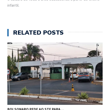
infantil.
RELATED POSTS
BOLSONARO PEDE AO STF PARA…
C