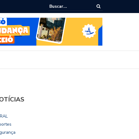
epudia revogação de visto de embaixadora nos EUA
OTÍCIAS
RAL
portes
gurança