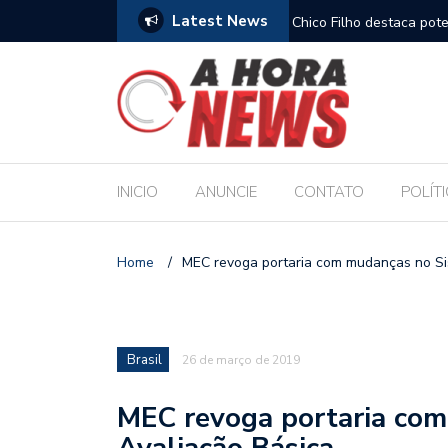
Latest News
es escolares e sanciona jornada de 30 horas
Chico Filho destaca pote
Internacional de Maceió
INICIO
ANUNCIE
CONTATO
POLÍT
Home
/
MEC revoga portaria com mudanças no Si
Brasil
26 de março de 2019
MEC revoga portaria co
Avaliação Básica