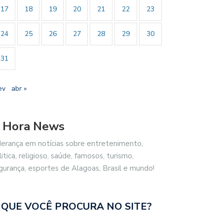
17
18
19
20
21
22
23
24
25
26
27
28
29
30
31
ev
abr »
 Hora News
derança em notícias sobre entretenimento,
litica, religioso, saúde, famosos, turismo,
gurança, esportes de Alagoas, Brasil e mundo!
 QUE VOCÊ PROCURA NO SITE?