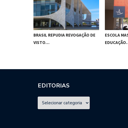
O CUNHA
BRASIL REPUDIA REVOGAÇÃO DE
ESCOLA MA
ES…
VISTO…
EDUCAÇÃO
EDITORIAS