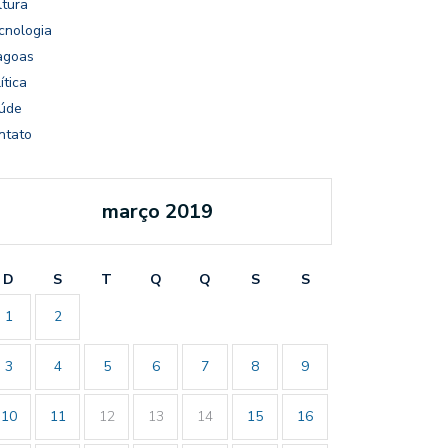
ltura
cnologia
agoas
ítica
úde
ntato
março 2019
D
S
T
Q
Q
S
S
1
2
3
4
5
6
7
8
9
10
11
12
13
14
15
16