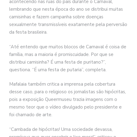
acontecendo nas ruas do país durante o Carnaval,
lembrando que nesta época do ano se distribui muitas
camisinhas e fazem campanha sobre doenças
sexualmente transmissíveis exatamente pela perversão
da festa brasileira.
“Até entendo que muitos blocos de Carnaval é coisa de
família, mas a maioria é promiscuidade. Por que se
distribui camisinha? É uma festa de puritano?”,
questiona. “É uma festa de putaria”, completa.
Mafalaia também critica a imprensa pela cobertura
desse caso, para o religioso os jornalistas são hipócritas,
pois a exposição Queermuseu trazia imagens com o
mesmo teor que o vídeo divulgado pelo presidente e
foi chamado de arte.
“Cambada de hipócritas! Uma sociedade devassa,
promíscua que quer encobrir o lixo moral”, criticou o