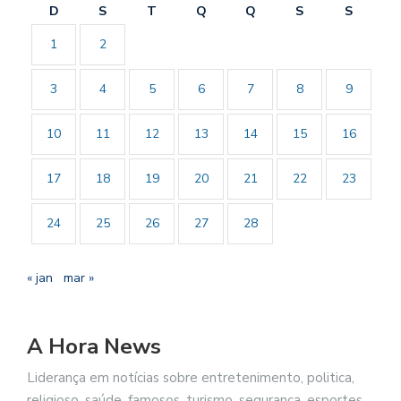
D
S
T
Q
Q
S
S
1
2
3
4
5
6
7
8
9
10
11
12
13
14
15
16
17
18
19
20
21
22
23
24
25
26
27
28
« jan
mar »
A Hora News
Liderança em notícias sobre entretenimento, politica,
religioso, saúde, famosos, turismo, segurança, esportes