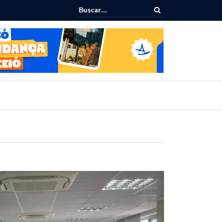
epudia revogação de visto de embaixadora nos EUA