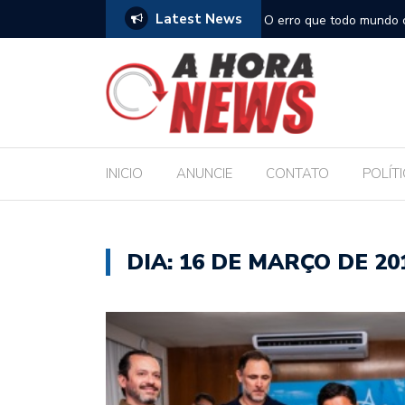
Latest News
, turístico e econômico da Maratona
O erro que todo mundo 
comida
INICIO
ANUNCIE
CONTATO
POLÍT
DIA:
16 DE MARÇO DE 20