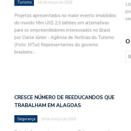
Turismo
16 de março de 2018
Li
po
Projetos apresentados no maior evento imobiliário
se
do mundo têm US$ 2,3 bilhões em alternativas
para os empreendedores interessados no Brasil
por Darse Júnior - Agência de Notícias do Turismo
O
(Foto: MTur) Representantes do governo
brasileiro…
CRESCE NÚMERO DE REEDUCANDOS QUE
TRABALHAM EM ALAGOAS
Segurança
16 de março de 2018