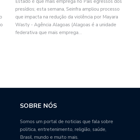
Estado é que mais emprega no País egressos dos
presídios; esta semana, Seinfra ampliou processo
o
que impacta na redução da violência por Mayara
ho
Wasty - Agência Alagoas (Alagoas é a unidade
federativa que mais emprega…
SOBRE NÓS
Somos um portal de noticias que fala sobre
politica, entretenimento, religião, saúde,
Brasil, mundo e muito mais.