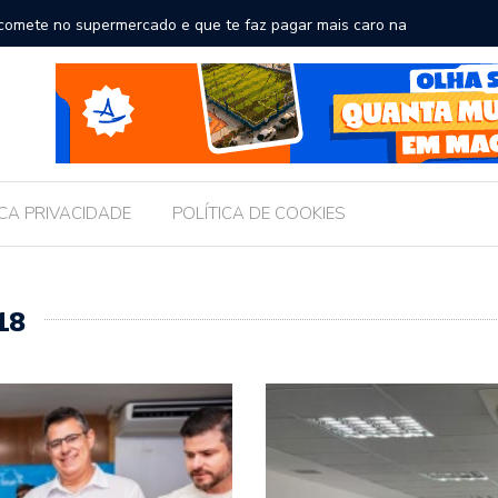
comete no supermercado e que te faz pagar mais caro na
Brasil r
ICA PRIVACIDADE
POLÍTICA DE COOKIES
18