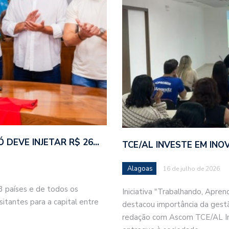
 DEVE INJETAR R$ 26…
TCE/AL INVESTE EM INO
Alagoas
16 de julho de 2026
13 países e de todos os
Iniciativa "Trabalhando, Apren
sitantes para a capital entre
destacou importância da gestã
redação com Ascom TCE/AL Inve