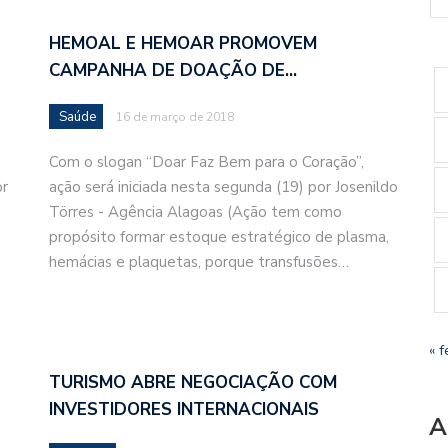
HEMOAL E HEMOAR PROMOVEM
CAMPANHA DE DOAÇÃO DE…
Saúde
16 de março de 2018
Com o slogan “Doar Faz Bem para o Coração”,
or
ação será iniciada nesta segunda (19) por Josenildo
Törres - Agência Alagoas (Ação tem como
propósito formar estoque estratégico de plasma,
…
hemácias e plaquetas, porque transfusões…
« f
TURISMO ABRE NEGOCIAÇÃO COM
INVESTIDORES INTERNACIONAIS
A