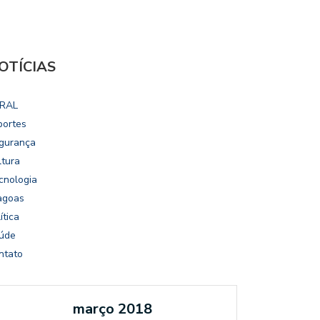
OTÍCIAS
RAL
portes
gurança
ltura
cnologia
agoas
ítica
úde
ntato
março 2018