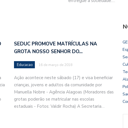
entregue à sociedade.…
N
GE
O
SEDUC PROMOVE MATRÍCULAS NA
Es
GROTA NOSSO SENHOR DO…
Se
Cu
Educacao
16 de março de 2018
Te
a
Ação acontece neste sábado (17) e visa beneficiar
Al
cia
crianças, jovens e adultos da comunidade por
Pol
Manuella Nobre - Agência Alagoas (Moradores das
Sa
o
grotas poderão se matricular nas escolas
Co
estaduais - Fotos: Valdir Rocha) A Secretaria…