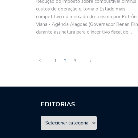
Redução do imposto sobre combustível diminui
custos de operação e torna o Estado mais
competitivo no mercado do turismo por Petrôni
Viana - Agência Alagoas (Governador Renan Fil
durante assinatura para o incentivo fiscal de…
1
2
3
EDITORIAS