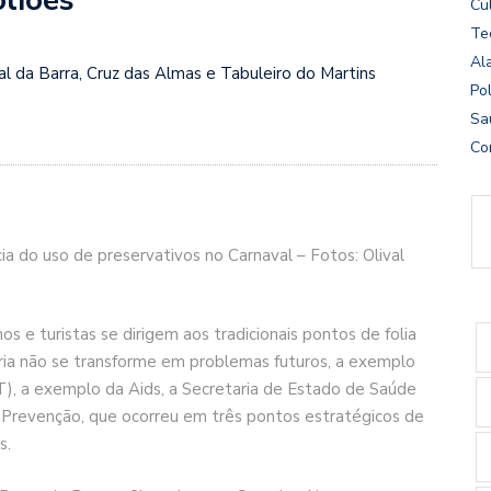
Cu
Te
Al
al da Barra, Cruz das Almas e Tabuleiro do Martins
Pol
Sa
Co
a do uso de preservativos no Carnaval – Fotos: Olival
s e turistas se dirigem aos tradicionais pontos de folia
gria não se transforme em problemas futuros, a exemplo
), a exemplo da Aids, a Secretaria de Estado de Saúde
 da Prevenção, que ocorreu em três pontos estratégicos de
s.