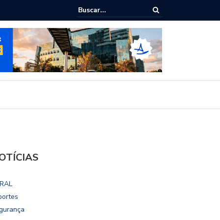
ialoga com UFAL e Faculdade de Coimbra sobre parcerias para Escola
vo
OTÍCIAS
RAL
portes
gurança