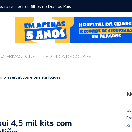
ara receber os filhos no Dia dos Pais
Câmara d
Legislati
ICA PRIVACIDADE
POLÍTICA DE COOKIES
om preservativos e orienta foliões
N
GE
Es
bui 4,5 mil kits com
Se
oliões