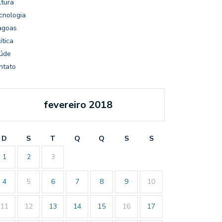
ltura
cnologia
agoas
ítica
úde
ntato
fevereiro 2018
D
S
T
Q
Q
S
S
1
2
3
4
5
6
7
8
9
10
11
12
13
14
15
16
17