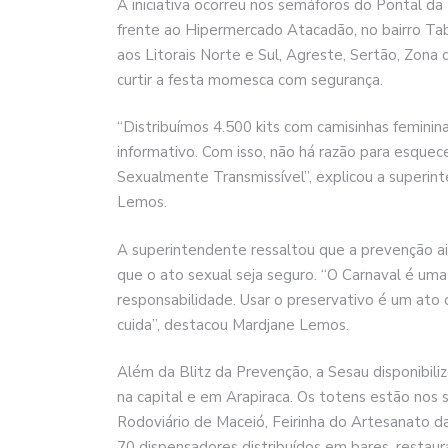
A iniciativa ocorreu nos semáforos do Pontal d
frente ao Hipermercado Atacadão, no bairro Tabul
aos Litorais Norte e Sul, Agreste, Sertão, Zona
curtir a festa momesca com segurança.
“Distribuímos 4.500 kits com camisinhas feminina
informativo. Com isso, não há razão para esquece
Sexualmente Transmissível”, explicou a superin
Lemos.
A superintendente ressaltou que a prevenção ain
que o ato sexual seja seguro. “O Carnaval é um
responsabilidade. Usar o preservativo é um ato
cuida”, destacou Mardjane Lemos.
Além da Blitz da Prevenção, a Sesau disponibili
na capital e em Arapiraca. Os totens estão nos 
Rodoviário de Maceió, Feirinha do Artesanato d
70 dispensadores distribuídos em bares, restau