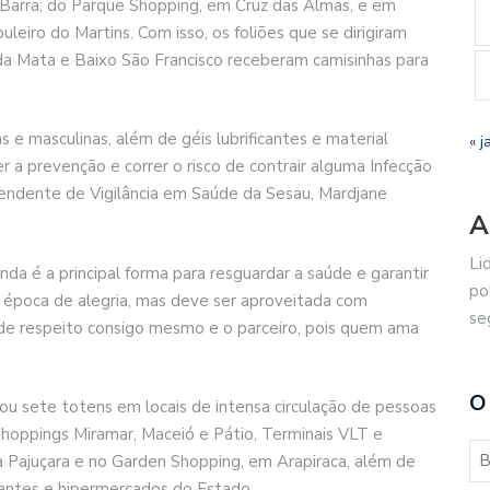
a Barra; do Parque Shopping, em Cruz das Almas, e em
eiro do Martins. Com isso, os foliões que se dirigiram
 da Mata e Baixo São Francisco receberam camisinhas para
s e masculinas, além de géis lubrificantes e material
« j
r a prevenção e correr o risco de contrair alguma Infecção
tendente de Vigilância em Saúde da Sesau, Mardjane
A
Li
da é a principal forma para resguardar a saúde e garantir
po
a época de alegria, mas deve ser aproveitada com
se
 de respeito consigo mesmo e o parceiro, pois quem ama
O
zou sete totens em locais de intensa circulação de pessoas
shoppings Miramar, Maceió e Pátio, Terminais VLT e
a Pajuçara e no Garden Shopping, em Arapiraca, além de
rantes e hipermercados do Estado.