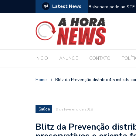
Latest News
m compromisso com a Educação durante posse
Bolsonaro pede ao STF p
INICIO
ANUNCIE
CONTATO
POLÍT
Home
/
Blitz da Prevenção distribui 4,5 mil kits c
Saúde
9 de fevereiro de 2018
Blitz da Prevenção distri
preservativos e orienta f