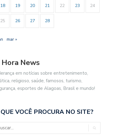
18
19
20
21
22
23
24
25
26
27
28
an
mar »
 Hora News
derança em notícias sobre entretenimento,
litica, religioso, saúde, famosos, turismo,
gurança, esportes de Alagoas, Brasil e mundo!
 QUE VOCÊ PROCURA NO SITE?