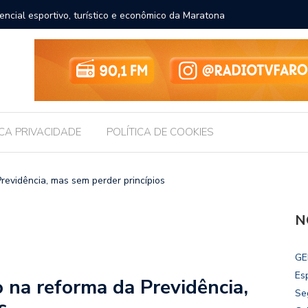
ncial esportivo, turístico e econômico da Maratona
Brasil r
ICA PRIVACIDADE
POLÍTICA DE COOKIES
revidência, mas sem perder princípios
N
GE
Es
o na reforma da Previdência,
Se
s