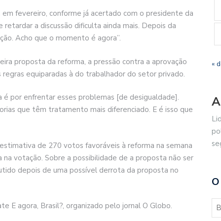
 em fevereiro, conforme já acertado com o presidente da
etardar a discussão dificulta ainda mais. Depois da
sição. Acho que o momento é agora”.
meira proposta da reforma, a pressão contra a aprovação
« 
regras equiparadas à do trabalhador do setor privado.
a é por enfrentar esses problemas [de desigualdade].
A
orias que têm tratamento mais diferenciado. E é isso que
Li
po
se
 estimativa de 270 votos favoráveis à reforma na semana
a na votação. Sobre a possibilidade de a proposta não ser
cutido depois de uma possível derrota da proposta no
O
e E agora, Brasil?, organizado pelo jornal O Globo.