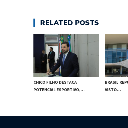
RELATED POSTS
O CUNHA
CHICO FILHO DESTACA
BRASIL REP
ES…
POTENCIAL ESPORTIVO,…
VISTO…