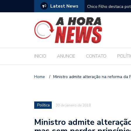
Latest News
es escolares e sanciona jornada de 30 horas
Chico Filho destaca pote
Internacional de Maceió
INICIO
ANUNCIE
CONTATO
POLÍT
Home
/
Ministro admite alteração na reforma da P
Política
30 de janeiro de 2018
Ministro admite alteraçã
mas sem perder princípio