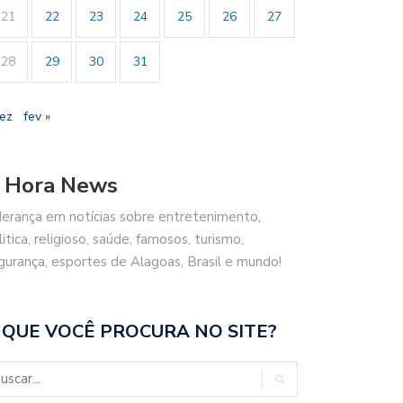
21
22
23
24
25
26
27
28
29
30
31
dez
fev »
 Hora News
derança em notícias sobre entretenimento,
litica, religioso, saúde, famosos, turismo,
gurança, esportes de Alagoas, Brasil e mundo!
 QUE VOCÊ PROCURA NO SITE?