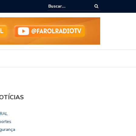
epudia revogação de visto de embaixadora nos EUA
OTÍCIAS
RAL
portes
gurança