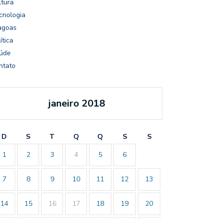
ltura
cnologia
agoas
ítica
úde
ntato
janeiro 2018
D
S
T
Q
Q
S
S
1
2
3
4
5
6
7
8
9
10
11
12
13
14
15
16
17
18
19
20