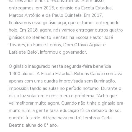
há três anos e nós o reconstruímos. Além disso,
entregamos, em 2015, o ginásio da Escola Estadual
Marcos Antônio e da Paulo Quintela. Em 2017,
finalizamos esse ginásio aqui, que estamos entregando
hoje. Em 2018, agora, nós vamos entregar outros quatro
ginásios no Benedito Bentes: na Escola Pastor José
Tavares, na Eunice Lemos, Dom Otávio Aguiar e
Lafaiete Belo”, informou o governador.
O ginásio inaugurado nesta segunda-feira beneficia
1.800 alunos. A Escola Estadual Rubens Canuto contava
apenas com uma quadra improvisada sem iluminação,
impossibilitando as aulas no período noturno. Durante o
dia, a luz solar em excesso era o problema. “Acho que
vai melhorar muito agora. Quando não tinha o ginásio era
muito ruim, a gente fazia educação física debaixo do sol
quente, à tarde. Atrapalhava muito”, lembrou Carla
Beatriz, aluna do 8° ano.