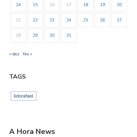
14
15
16
17
18
19
20
21
22
23
24
25
26
27
28
29
30
31
« dez
fev »
TAGS
ildorafael
A Hora News