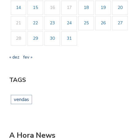
14
15
16
17
18
19
20
21
22
23
24
25
26
27
28
29
30
31
« dez
fev »
TAGS
vendas
A Hora News