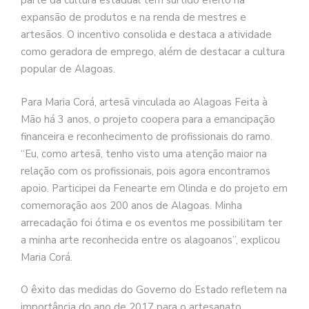
parte da cultura estadual tem surtido efeito na
expansão de produtos e na renda de mestres e
artesãos. O incentivo consolida e destaca a atividade
como geradora de emprego, além de destacar a cultura
popular de Alagoas.
Para Maria Corá, artesã vinculada ao Alagoas Feita à
Mão há 3 anos, o projeto coopera para a emancipação
financeira e reconhecimento de profissionais do ramo.
“Eu, como artesã, tenho visto uma atenção maior na
relação com os profissionais, pois agora encontramos
apoio. Participei da Fenearte em Olinda e do projeto em
comemoração aos 200 anos de Alagoas. Minha
arrecadação foi ótima e os eventos me possibilitam ter
a minha arte reconhecida entre os alagoanos”, explicou
Maria Corá.
O êxito das medida
s do Governo do Estado refletem na
importância do ano de 2017 para o artesanato