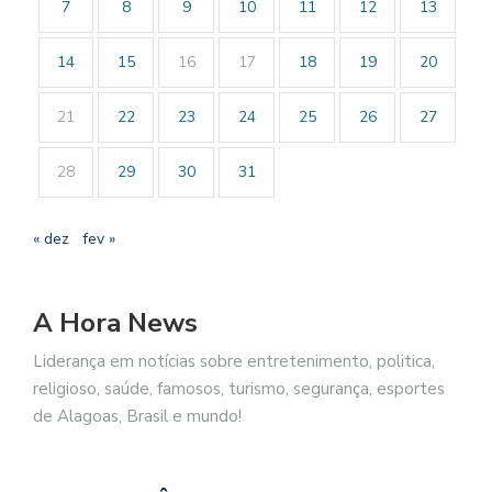
7
8
9
10
11
12
13
14
15
16
17
18
19
20
21
22
23
24
25
26
27
28
29
30
31
« dez
fev »
A Hora News
Liderança em notícias sobre entretenimento, politica,
religioso, saúde, famosos, turismo, segurança, esportes
de Alagoas, Brasil e mundo!