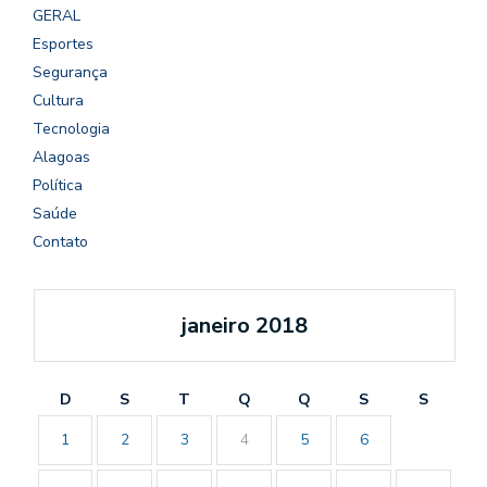
GERAL
Esportes
Segurança
Cultura
Tecnologia
Alagoas
Política
Saúde
Contato
janeiro 2018
D
S
T
Q
Q
S
S
1
2
3
4
5
6