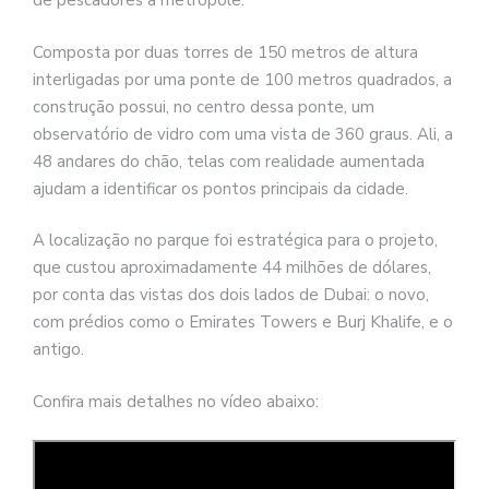
de pescadores à metrópole.
Composta por duas torres de 150 metros de altura
interligadas por uma ponte de 100 metros quadrados, a
construção possui, no centro dessa ponte, um
observatório de vidro com uma vista de 360 graus. Ali, a
48 andares do chão, telas com realidade aumentada
ajudam a identificar os pontos principais da cidade.
A localização no parque foi estratégica para o projeto,
que custou aproximadamente 44 milhões de dólares,
por conta das vistas dos dois lados de Dubai: o novo,
com prédios como o Emirates Towers e Burj Khalife, e o
antigo.
Confira mais detalhes no vídeo abaixo: