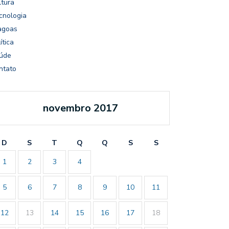
ltura
cnologia
agoas
ítica
úde
ntato
novembro 2017
D
S
T
Q
Q
S
S
1
2
3
4
5
6
7
8
9
10
11
12
13
14
15
16
17
18