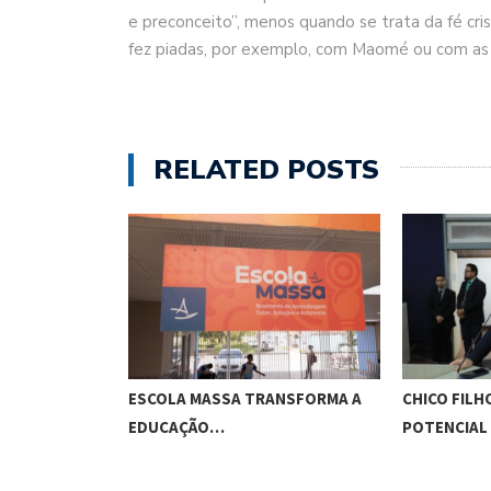
e preconceito”, menos quando se trata da fé cr
fez piadas, por exemplo, com Maomé ou com as re
RELATED POSTS
O CUNHA
ESCOLA MASSA TRANSFORMA A
CHICO FILH
ES…
EDUCAÇÃO…
POTENCIAL