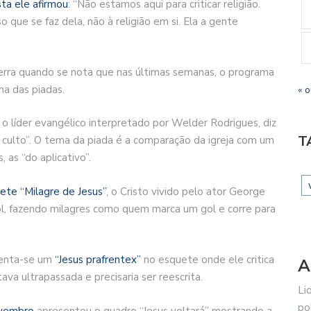
ta ele afirmou
: “Não estamos aqui para criticar religião.
que se faz dela, não à religião em si. Ela a gente
 terra quando se nota que nas últimas semanas, o programa
ma das piadas.
« o
, o líder evangélico interpretado por Welder Rodrigues, diz
T
culto”. O tema da piada é a comparação da igreja com um
 as “do aplicativo”.
ete “Milagre de Jesus”
, o Cristo vivido pelo ator George
, fazendo milagres como quem marca um gol e corre para
senta-se um
“Jesus prafrentex”
no esquete onde ele critica
A
va ultrapassada e precisaria ser reescrita.
Li
po
ovembro
apresentou o quadro “Jesus voltará” mostrando a