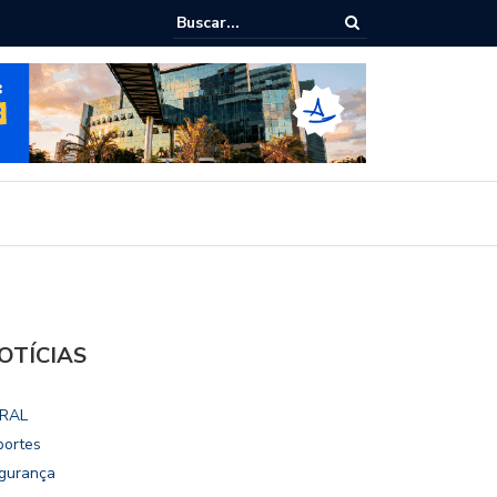
ho destaca potencial esportivo, turístico e econômico da Maratona
ional de Maceió
OTÍCIAS
RAL
portes
gurança