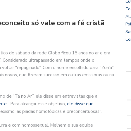
Cu
Te
Al
conceito só vale com a fé cristã
Pol
Sa
Co
tico de sábado da rede Globo ficou 15 anos no ar e era
”. Considerado ultrapassado em tempos onde o
a voltar “repaginado”. Com o nome encolhido para “Zorra”,
is novos, que fizeram sucesso em outras emissoras ou na
mo de “Tá no Ar”, ele disse em entrevistas que a
nte”
. Para alcançar esse objetivo,
ele disse que
sexismo, as piadas homofóbicas e preconceituosas”.
 burra e com homossexual, Melhem e sua equipe