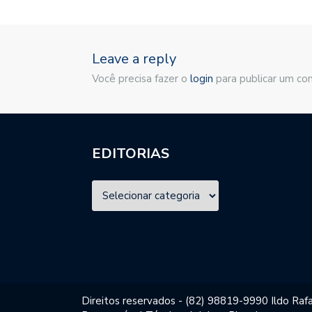
Leave a reply
Você precisa fazer o
login
para publicar um co
EDITORIAS
Direitos reservados - (82) 98819-9990 Ildo Rafa