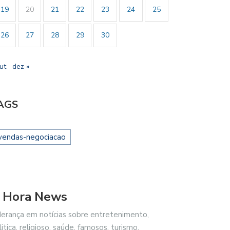
19
20
21
22
23
24
25
26
27
28
29
30
ut
dez »
AGS
vendas-negociacao
 Hora News
derança em notícias sobre entretenimento,
litica, religioso, saúde, famosos, turismo,