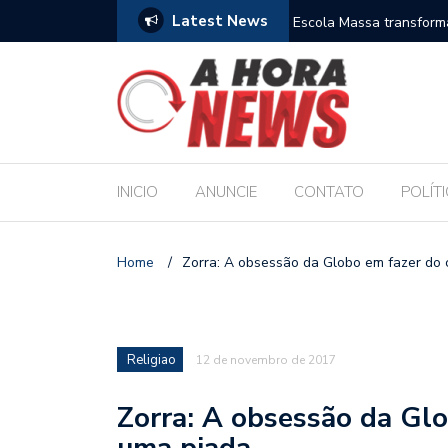
Latest News
es escolares e sanciona jornada de 30 horas
Escola Massa transform
pública de Maceió
INICIO
ANUNCIE
CONTATO
POLÍT
Home
/
Zorra: A obsessão da Globo em fazer do 
Religiao
12 de novembro de 2017
Zorra: A obsessão da Glo
uma piada