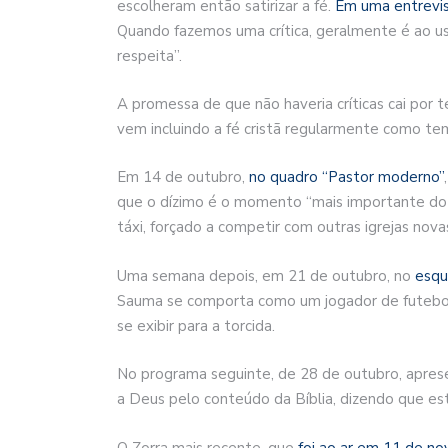
escolheram então satirizar a fé.
Em uma entrevis
Quando fazemos uma crítica, geralmente é ao uso 
respeita”.
A promessa de que não haveria críticas cai por
vem incluindo a fé cristã regularmente como te
Em 14 de outubro,
no quadro “Pastor moderno”
que o dízimo é o momento “mais importante do 
táxi, forçado a competir com outras igrejas novas,
Uma semana depois, em 21 de outubro, no
esqu
Sauma se comporta como um jogador de futebol
se exibir para a torcida.
No programa seguinte, de 28 de outubro, apre
a Deus pelo conteúdo da Bíblia, dizendo que esta
O Zorra mais recente, que
foi ao ar em 11 de n