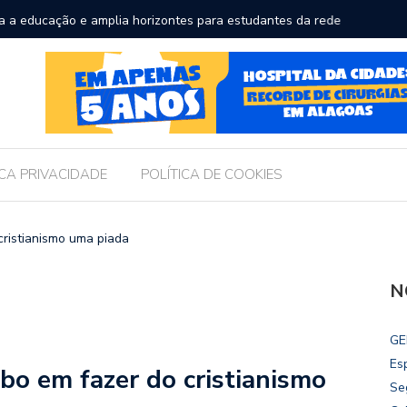
a a educação e amplia horizontes para estudantes da rede
Chico Fil
Internac
ICA PRIVACIDADE
POLÍTICA DE COOKIES
cristianismo uma piada
N
GE
Es
bo em fazer do cristianismo
Se