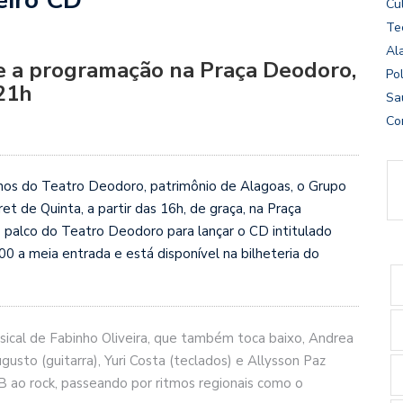
Cu
Te
Al
e a programação na Praça Deodoro,
Pol
 21h
Sa
Co
nos do Teatro Deodoro, patrimônio de Alagoas, o Grupo
 de Quinta, a partir das 16h, de graça, na Praça
 palco do Teatro Deodoro para lançar o CD intitulado
,00 a meia entrada e está disponível na bilheteria do
sical de Fabinho Oliveira, que também toca baixo, Andrea
usto (guitarra), Yuri Costa (teclados) e Allysson Paz
PB ao rock, passeando por ritmos regionais como o