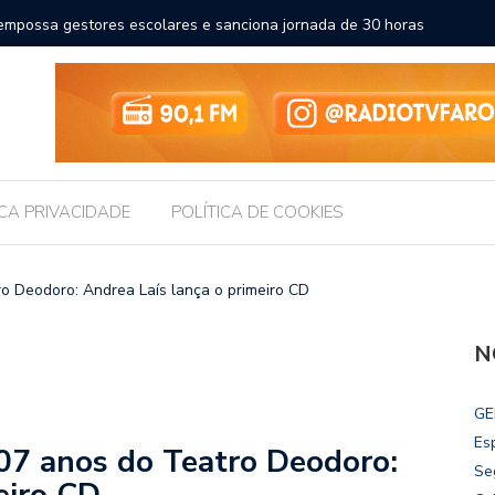
a a educação e amplia horizontes para estudantes da rede
Chico Fil
Internac
ICA PRIVACIDADE
POLÍTICA DE COOKIES
o Deodoro: Andrea Laís lança o primeiro CD
N
GE
Es
07 anos do Teatro Deodoro:
Se
eiro CD