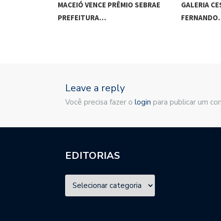
 ACOLHE,
MACEIÓ VENCE PRÊMIO SEBRAE
GALERIA CE
PREFEITURA…
FERNANDO
Leave a reply
Você precisa fazer o
login
para publicar um co
EDITORIAS