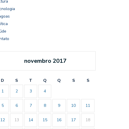
ltura
cnologia
agoas
ítica
úde
ntato
novembro 2017
D
S
T
Q
Q
S
S
1
2
3
4
5
6
7
8
9
10
11
12
13
14
15
16
17
18