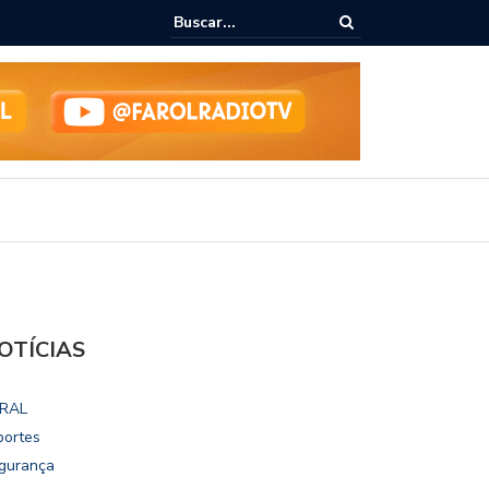
ho destaca potencial esportivo, turístico e econômico da Maratona
ional de Maceió
OTÍCIAS
RAL
portes
gurança