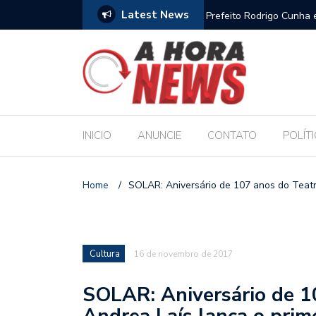
Latest News
es escolares e sanciona jornada de 30 horas
Escola Massa transform
pública de Maceió
INICIO
ANUNCIE
CONTATO
POLÍT
Home
/
SOLAR: Aniversário de 107 anos do Teatr
Cultura
16 de novembro de 2017
SOLAR: Aniversário de 1
Andrea Laís lança o prim