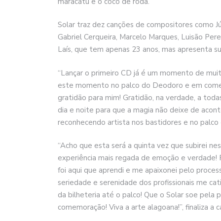
maracatu e o coco de roda.
Solar traz dez canções de compositores como Jú
Gabriel Cerqueira, Marcelo Marques, Luisão Per
Laís, que tem apenas 23 anos, mas apresenta su
“Lançar o primeiro CD já é um momento de muito
este momento no palco do Deodoro e em comem
gratidão para mim! Gratidão, na verdade, a toda
dia e noite para que a magia não deixe de acont
reconhecendo artista nos bastidores e no palco
“Acho que esta será a quinta vez que subirei nes
experiência mais regada de emoção e verdade! 
foi aqui que aprendi e me apaixonei pelo proce
seriedade e serenidade dos profissionais me ca
da bilheteria até o palco! Que o Solar soe pela
comemoração! Viva a arte alagoana!”, finaliza a c