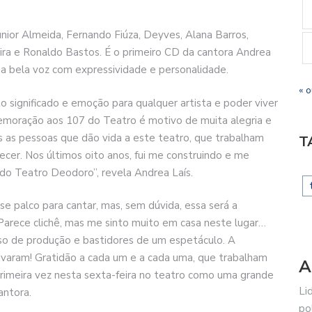
nior Almeida, Fernando Fiúza, Deyves, Alana Barros,
eira e Ronaldo Bastos. É o primeiro CD da cantora Andrea
a bela voz com expressividade e personalidade.
« o
 significado e emoção para qualquer artista e poder viver
oração aos 107 do Teatro é motivo de muita alegria e
s as pessoas que dão vida a este teatro, que trabalham
T
ecer. Nos últimos oito anos, fui me construindo e me
 do Teatro Deodoro”, revela Andrea Laís.
se palco para cantar, mas, sem dúvida, essa será a
Parece clichê, mas me sinto muito em casa neste lugar…
sso de produção e bastidores de um espetáculo. A
tivaram! Gratidão a cada um e a cada uma, que trabalham
A
 primeira vez nesta sexta-feira no teatro como uma grande
Li
antora.
po