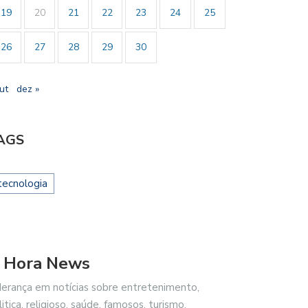
19
20
21
22
23
24
25
26
27
28
29
30
ut
dez »
AGS
tecnologia
 Hora News
derança em notícias sobre entretenimento,
litica, religioso, saúde, famosos, turismo,