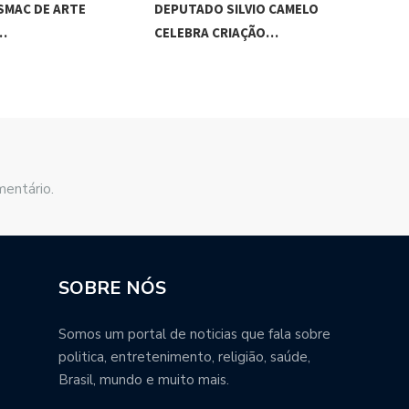
SMAC DE ARTE
DEPUTADO SILVIO CAMELO
VER
…
CELEBRA CRIAÇÃO…
INI
mentário.
SOBRE NÓS
Somos um portal de noticias que fala sobre
politica, entretenimento, religião, saúde,
Brasil, mundo e muito mais.