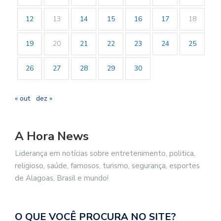
12
13
14
15
16
17
18
19
20
21
22
23
24
25
26
27
28
29
30
« out
dez »
A Hora News
Liderança em notícias sobre entretenimento, politica,
religioso, saúde, famosos, turismo, segurança, esportes
de Alagoas, Brasil e mundo!
O QUE VOCÊ PROCURA NO SITE?