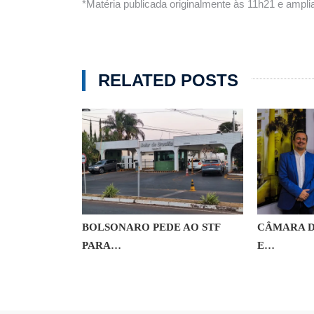
*Matéria publicada originalmente às 11h21 e ampl
RELATED POSTS
LARES DE
BOLSONARO PEDE AO STF
CÂMARA D
ÇAM…
PARA…
E…