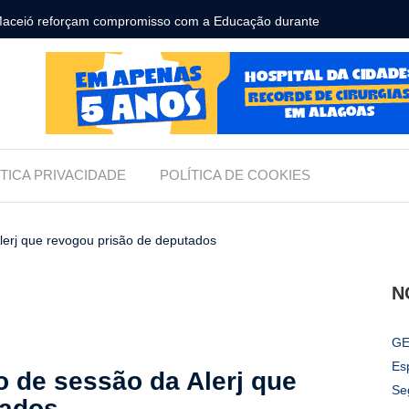
ara receber os filhos no Dia dos Pais
Câmara d
Legislati
ÍTICA PRIVACIDADE
POLÍTICA DE COOKIES
erj que revogou prisão de deputados
N
GE
Es
 de sessão da Alerj que
Se
tados