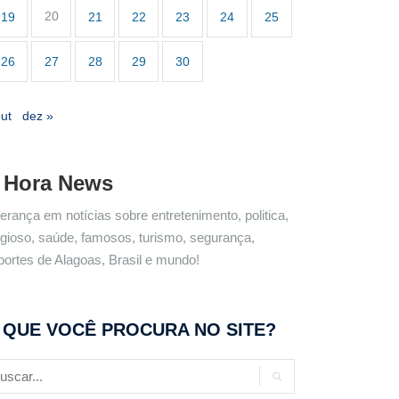
20
19
21
22
23
24
25
26
27
28
29
30
out
dez »
 Hora News
derança em notícias sobre entretenimento, politica,
ligioso, saúde, famosos, turismo, segurança,
portes de Alagoas, Brasil e mundo!
 QUE VOCÊ PROCURA NO SITE?