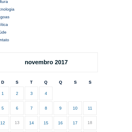
ltura
cnologia
agoas
ítica
úde
ntato
novembro 2017
D
S
T
Q
Q
S
S
1
2
3
4
5
6
7
8
9
10
11
13
18
12
14
15
16
17