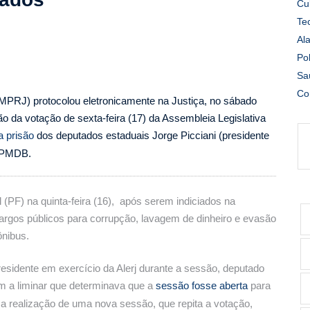
Cu
Te
Al
Pol
Sa
Co
(MPRJ) protocolou eletronicamente na Justiça, no sábado
 da votação de sexta-feira (17) da Assembleia Legislativa
a prisão
dos deputados estaduais Jorge Picciani (presidente
o PMDB.
 (PF) na quinta-feira (16), após serem indiciados na
argos públicos para corrupção, lavagem de dinheiro e evasão
nibus.
residente em exercício da Alerj durante a sessão, deputado
m a liminar que determinava que a
sessão fosse aberta
para
 a realização de uma nova sessão, que repita a votação,