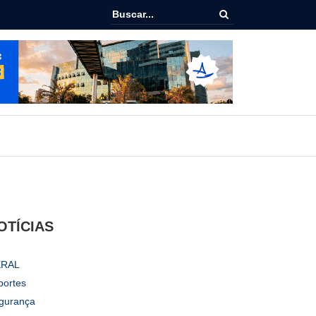
ialoga com UFAL e Faculdade de Coimbra sobre parcerias para Escol
vo
OTÍCIAS
RAL
portes
gurança