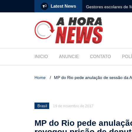
Latest News
am compromisso com a Educação durante
Bolsonaro pede ao STF p
INICIO
ANUNCIE
CONTATO
POL
Home
/
MP do Rio pede anulação de sessão da Al
Brasil
19 de novembro de 2017
MP do Rio pede anulação
revogou prisão de depu