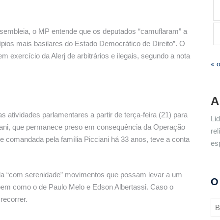
ssembleia, o MP entende que os deputados “camuflaram” a
ípios mais basilares do Estado Democrático de Direito”. O
m exercício da Alerj de arbitrários e ilegais, segundo a nota
« 
A
s atividades parlamentares a partir de terça-feira (21) para
Li
icciani, que permanece preso em consequência da Operação
re
 e comandada pela família Picciani há 33 anos, teve a conta
es
rda “com serenidade” movimentos que possam levar a um
O
bem como o de Paulo Melo e Edson Albertassi. Caso o
recorrer.