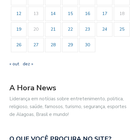
12
13
14
15
16
17
18
19
20
21
22
23
24
25
26
27
28
29
30
« out
dez »
A Hora News
Liderança em notícias sobre entretenimento, politica,
religioso, saúde, famosos, turismo, segurança, esportes
de Alagoas, Brasil e mundo!
O QUE VOCÊ PROCURA NO SITE?