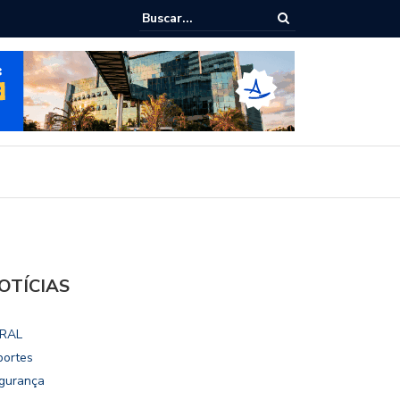
ialoga com UFAL e Faculdade de Coimbra sobre parcerias para Escola
vo
OTÍCIAS
RAL
portes
gurança