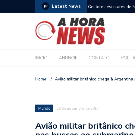
Latest News
m compromisso com a Educação durante posse
Bolsonaro pede ao STF p
INICIO
ANUNCIE
CONTATO
POLÍT
Home
/
Avião militar britânico chega à Argentin
Mundo
23 de novembro de 2017
Avião militar britânico c
nas buscas ao submarino