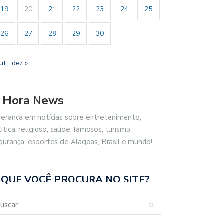
19
20
21
22
23
24
25
26
27
28
29
30
ut
dez »
 Hora News
derança em notícias sobre entretenimento,
litica, religioso, saúde, famosos, turismo,
gurança, esportes de Alagoas, Brasil e mundo!
 QUE VOCÊ PROCURA NO SITE?