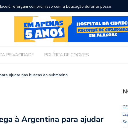
ara receber os filhos no Dia dos Pais
Câmara d
Legislati
ICA PRIVACIDADE
POLÍTICA DE COOKIES
a para ajudar nas buscas ao submarino
N
GE
Es
hega à Argentina para ajudar
Se