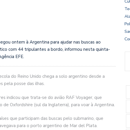
Cu
Te
Al
Pol
Sa
Co
hegou ontem à Argentina para ajudar nas buscas ao
ico com 44 tripulantes a bordo, informou nesta quinta-
 Agência EFE.
decola do Reino Unido chega a solo argentino desde a
 pela posse das ilhas.
es indicou que trata-se do avião RAF Voyager, que
 de Oxfordshire (sul da Inglaterra), para voar à Argentina.
íses que participam das buscas pelo submarino, que
egava para o porto argentino de Mar del Plata.