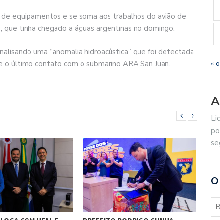
 de equipamentos e se soma aos trabalhos do avião de
, que tinha chegado a águas argentinas no domingo.
alisando uma “anomalia hidroacústica” que foi detectada
« o
e o último contato com o submarino ARA San Juan.
A
Li
po
se
O