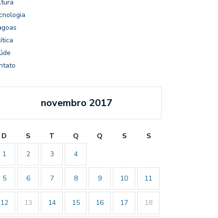
ltura
cnologia
agoas
ítica
úde
ntato
novembro 2017
D
S
T
Q
Q
S
S
1
2
3
4
5
6
7
8
9
10
11
12
13
14
15
16
17
18