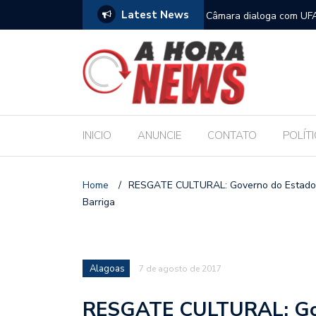
Latest News
filhos no Dia dos Pais
Câmara dialoga com UFA
Legislativo
INICIO
ANUNCIE
CONTATO
POLÍT
Home
/
RESGATE CULTURAL: Governo do Estado va
Barriga
Alagoas
7 de agosto de 2017
RESGATE CULTURAL: Gove