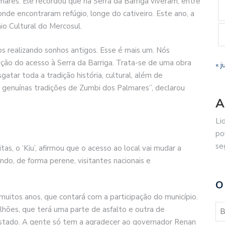
mares. Ele recordou que na Serra da Barriga viveram, entre
nde encontraram refúgio, longe do cativeiro. Este ano, a
io Cultural do Mercosul.
s realizando sonhos antigos. Esse é mais um. Nós
itação do acesso à Serra da Barriga. Trata-se de uma obra
« j
atar toda a tradição história, cultural, além de
 e genuínas tradições de Zumbi dos Palmares”, declarou
A
Li
po
se
as, o ‘Kiu’, afirmou que o acesso ao local vai mudar a
ndo, de forma perene, visitantes nacionais e
O
uitos anos, que contará com a participação do município.
hões, que terá uma parte de asfalto e outra de
stado. A gente só tem a agradecer ao governador Renan