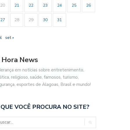
20
21
22
23
24
25
26
27
28
29
30
31
ul
set »
 Hora News
derança em notícias sobre entretenimento,
litica, religioso, saúde, famosos, turismo,
gurança, esportes de Alagoas, Brasil e mundo!
 QUE VOCÊ PROCURA NO SITE?