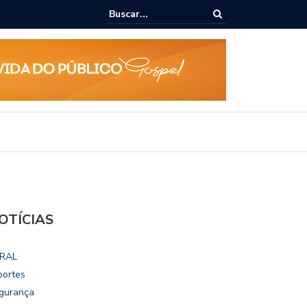
 Rodrigo Cunha empossa gestores escolares e sanciona jornada de 30 
fessores
OTÍCIAS
RAL
portes
gurança