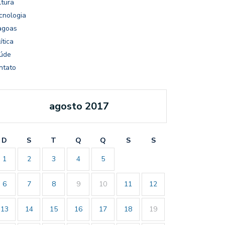
ltura
cnologia
agoas
ítica
úde
ntato
agosto 2017
D
S
T
Q
Q
S
S
1
2
3
4
5
6
7
8
9
10
11
12
13
14
15
16
17
18
19