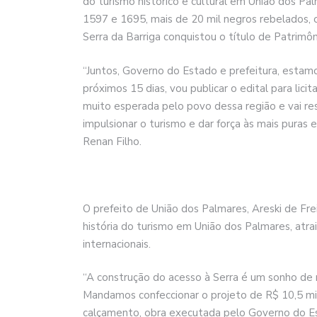
do turismo histórico e cultural em União dos Pal
1597 e 1695, mais de 20 mil negros rebelados, o
Serra da Barriga conquistou o título de Patrimôn
“Juntos, Governo do Estado e prefeitura, estamo
próximos 15 dias, vou publicar o edital para lic
muito esperada pelo povo dessa região e vai resg
impulsionar o turismo e dar força às mais puras
Renan Filho.
O prefeito de União dos Palmares, Areski de Freit
história do turismo em União dos Palmares, atrai
internacionais.
“A construção do acesso à Serra é um sonho de m
Mandamos confeccionar o projeto de R$ 10,5 mil
calçamento, obra executada pelo Governo do E