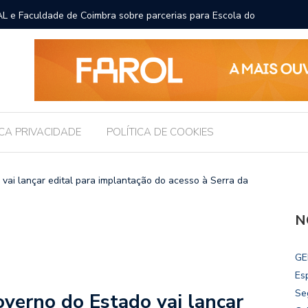
L e Faculdade de Coimbra sobre parcerias para Escola do
Prefeito
para pro
ICA PRIVACIDADE
POLÍTICA DE COOKIES
i lançar edital para implantação do acesso à Serra da
N
GE
Es
Se
rno do Estado vai lançar