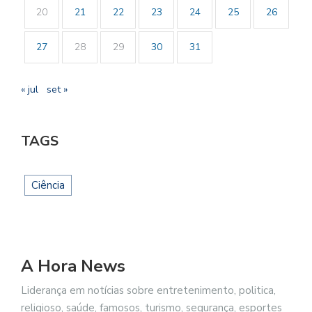
20
21
22
23
24
25
26
27
28
29
30
31
« jul
set »
TAGS
Ciência
A Hora News
Liderança em notícias sobre entretenimento, politica,
religioso, saúde, famosos, turismo, segurança, esportes