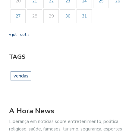
20
21
22
23
24
25
26
27
28
29
30
31
« jul
set »
TAGS
vendas
A Hora News
Liderança em notícias sobre entretenimento, politica,
religioso, saúde, famosos, turismo, segurança, esportes