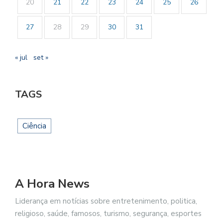
20
21
22
23
24
25
26
27
28
29
30
31
« jul
set »
TAGS
Ciência
A Hora News
Liderança em notícias sobre entretenimento, politica,
religioso, saúde, famosos, turismo, segurança, esportes