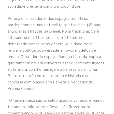
a gente precisa valorizar o livro o tempo todo, pra
sociedade brasileira como um todo”, disse.
Pereira e os curadores dos espaços temáticos
participaram de uma entrevista coletiva hoje ( 8) para
anunciar as atrações da Bienal. No já tradicional Café
Literário, serão 31 sessões com 110 autores,
debatendo temas como gênero, igualdade racial,
reforma política, pós-verdade e novos modelos de
ensino. O curador do espaço, Rodrigo Lacerda, explica
que também haverá conversas especificamente ligadas
à literatura, com homenagem a Ferreira Gular, Lima
Barreto, relação entre literatura e história e uma
conversa com o angolano Pepetela, vencedor do
Prêmio Camões.
“O terceiro eixo são as celebrações e variedade. Vamos
ter uma sessão sobre a Revolução Russa, outra
comemorando os 100 anos do samba, sobre os 90 anos