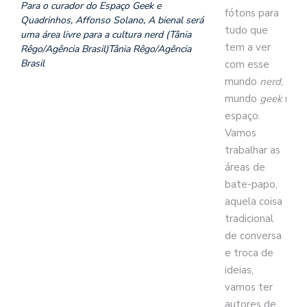
Para o curador do Espaço Geek e
fótons para
Quadrinhos, Affonso Solano, A bienal será
tudo que
uma área livre para a cultura nerd (Tânia
tem a ver
Rêgo/Agência Brasil)Tânia Rêgo/Agência
Brasil
com esse
mundo
nerd
,
mundo
geek
ness
espaço.
Vamos
trabalhar as
áreas de
bate-papo,
aquela coisa
tradicional
de conversa
e troca de
ideias,
vamos ter
autores de