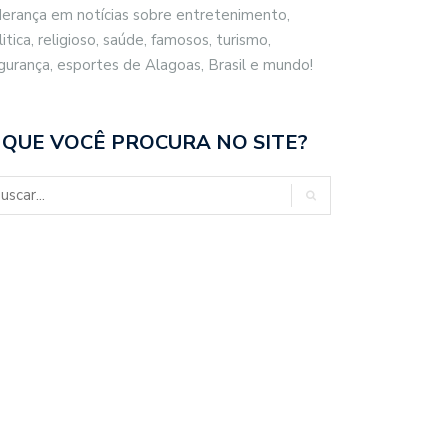
derança em notícias sobre entretenimento,
litica, religioso, saúde, famosos, turismo,
gurança, esportes de Alagoas, Brasil e mundo!
 QUE VOCÊ PROCURA NO SITE?
CO FILHO DESTACA
BRASIL REPUDIA REVOGAÇÃO DE
ENCIAL ESPORTIVO,…
VISTO…