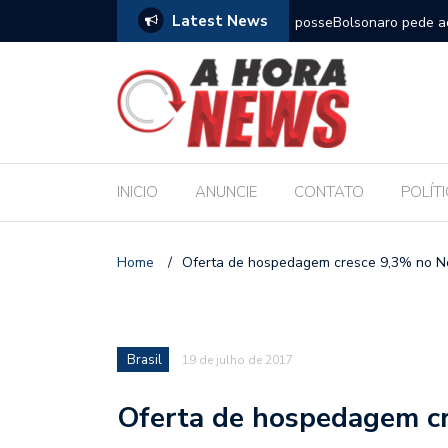
Latest News
m compromisso com a Educação durante posse
Bolsonaro pede ao STF p
INICIO
ANUNCIE
CONTATO
POLÍT
Home
/
Oferta de hospedagem cresce 9,3% no N
Brasil
19 de julho de 2017
Oferta de hospedagem c