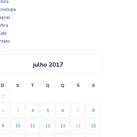
ltura
cnologia
agoas
ítica
úde
ntato
julho 2017
D
S
T
Q
Q
S
S
1
2
3
4
5
6
7
8
9
10
11
12
13
14
15