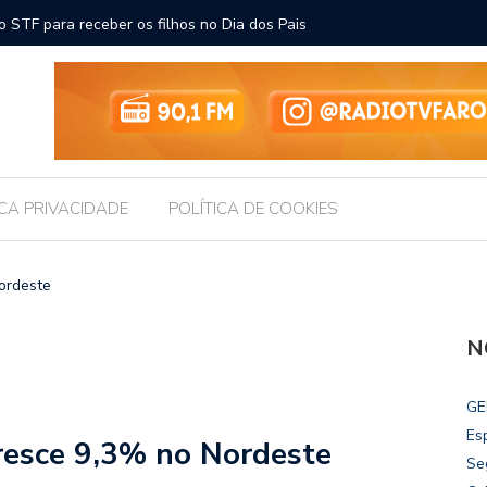
ara receber os filhos no Dia dos Pais
Câmara d
Legislati
ICA PRIVACIDADE
POLÍTICA DE COOKIES
ordeste
N
GE
Es
resce 9,3% no Nordeste
Se