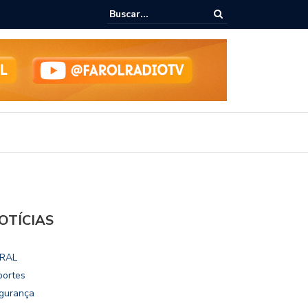
ialoga com UFAL e Faculdade de Coimbra sobre parcerias para Escola
vo
OTÍCIAS
RAL
portes
gurança