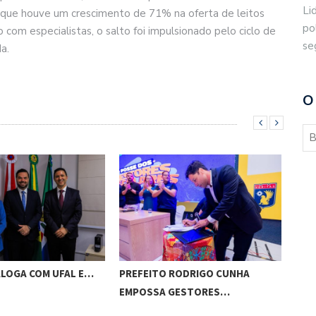
Li
a que houve um crescimento de 71% na oferta de leitos
po
 com especialistas, o salto foi impulsionado pelo ciclo de
se
a.
O
ALOGA COM UFAL E…
PREFEITO RODRIGO CUNHA
CHI
EMPOSSA GESTORES…
POT