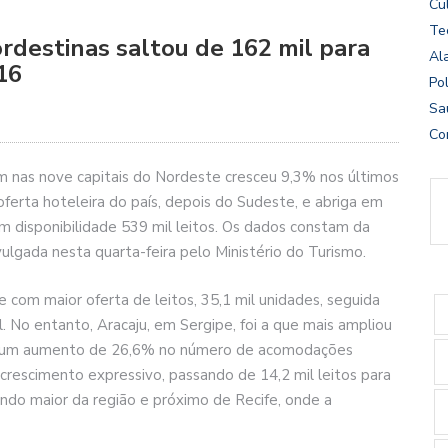
Cu
Te
ordestinas saltou de 162 mil para
Al
16
Pol
Sa
Co
m nas nove capitais do Nordeste cresceu 9,3% nos últimos
oferta hoteleira do país, depois do Sudeste, e abriga em
 disponibilidade 539 mil leitos. Os dados constam da
gada nesta quarta-feira pelo Ministério do Turismo.
de com maior oferta de leitos, 35,1 mil unidades, seguida
l. No entanto, Aracaju, em Sergipe, foi a que mais ampliou
do um aumento de 26,6% no número de acomodações
rescimento expressivo, passando de 14,2 mil leitos para
ndo maior da região e próximo de Recife, onde a