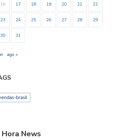
16
17
18
19
20
21
22
23
24
25
26
27
28
29
30
31
un
ago »
AGS
vendas-brasil
 Hora News