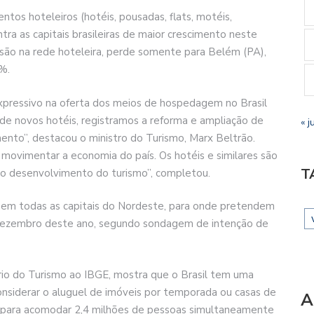
os hoteleiros (hotéis, pousadas, flats, motéis,
tra as capitais brasileiras de maior crescimento neste
nsão na rede hoteleira, perde somente para Belém (PA),
%.
pressivo na oferta dos meios de hospedagem no Brasil
de novos hotéis, registramos a reforma e ampliação de
« j
nto”, destacou o ministro do Turismo, Marx Beltrão.
movimentar a economia do país. Os hotéis e similares são
T
 o desenvolvimento do turismo”, completou.
 em todas as capitais do Nordeste, para onde pretendem
té dezembro deste ano, segundo sondagem de intenção de
io do Turismo ao IBGE, mostra que o Brasil tem uma
siderar o aluguel de imóveis por temporada ou casas de
A
to para acomodar 2,4 milhões de pessoas simultaneamente