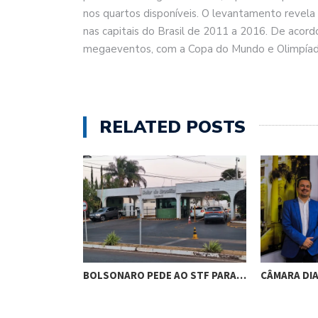
nos quartos disponíveis. O levantamento revel
nas capitais do Brasil de 2011 a 2016. De acordo
megaeventos, com a Copa do Mundo e Olimpíad
RELATED POSTS
RES DE
BOLSONARO PEDE AO STF PARA…
CÂMARA DI
M…