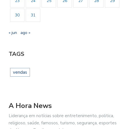
23
24
25
26
27
28
29
30
31
« jun
ago »
TAGS
vendas
A Hora News
Liderança em notícias sobre entretenimento, politica,
religioso, saúde, famosos, turismo, segurança, esportes